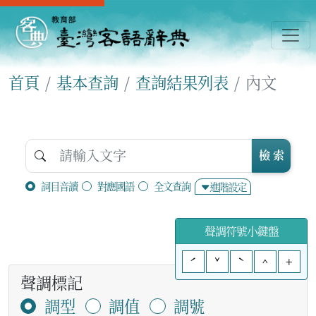
首頁
基本查詢
查詢結果列表
內文
檢 索
詞目音讀
對應國語
全文查詢
進階設定
聲調符號小鍵盤
ˊ
ˇ
ˋ
^
+
聲調標記
調型
調值
調號