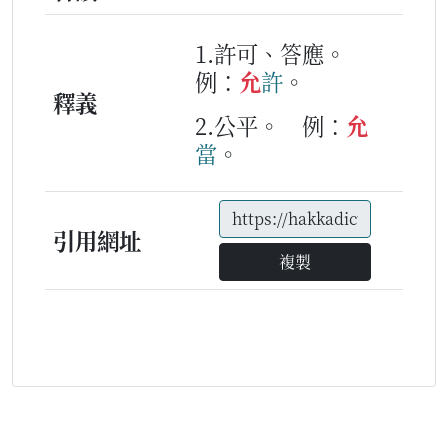
1.許可、答應。
例：
允
許
。
釋義
2.公平。
例：
允
當
。
引用網址
複製