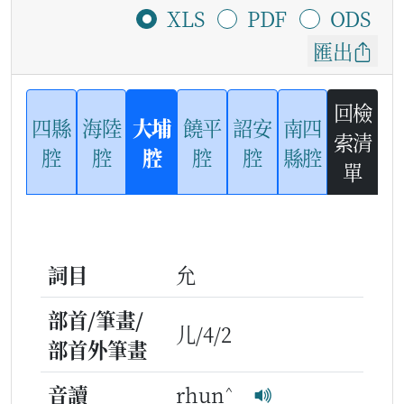
XLS
PDF
ODS
匯出
回檢
四縣
海陸
大埔
饒平
詔安
南四
索清
腔
腔
腔
腔
腔
縣腔
單
詞目
允
部首/筆畫/
儿/4/2
部首外筆畫
^
音讀
rhun