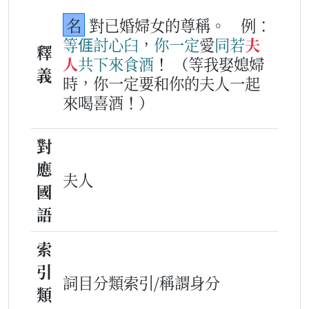
名
對已婚婦女的尊稱。
例：
等
𠊎
討心臼
，
你
一定
愛
同
若
夫
釋
人
共下
來
食酒
！
（等我娶媳婦
義
時，你一定要和你的夫人一起
來喝喜酒！）
對
應
夫人
國
語
索
引
詞目分類索引/稱謂身分
類