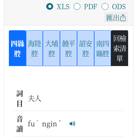
XLS
PDF
ODS
匯出
回檢
四縣
海陸
大埔
饒平
詔安
南四
索清
腔
腔
腔
腔
腔
縣腔
單
詞
夫人
目
音
ˊ
ˇ
fu
ngin
讀