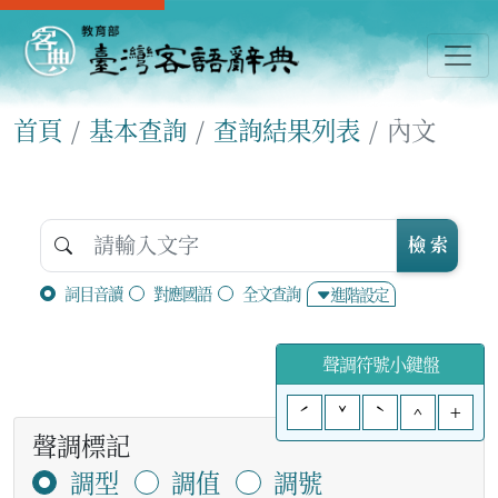
首頁
基本查詢
查詢結果列表
內文
檢 索
詞目音讀
對應國語
全文查詢
進階設定
聲調符號小鍵盤
ˊ
ˇ
ˋ
^
+
聲調標記
調型
調值
調號