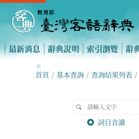
最新消息
辭典說明
索引瀏覽
辭
:::
首頁
基本查詢
查詢結果列表
詞目音讀