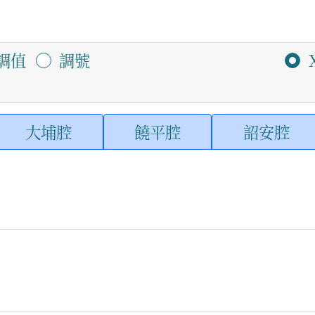
調值
調號
大埔腔
饒平腔
詔安腔