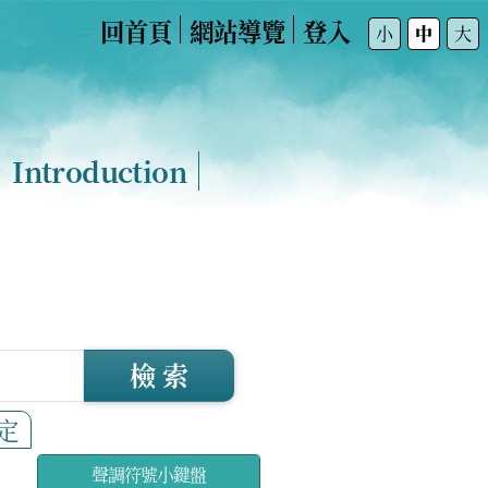
回首頁
網站導覽
登入
:::
小
中
大
Introduction
檢 索
定
聲調符號小鍵盤