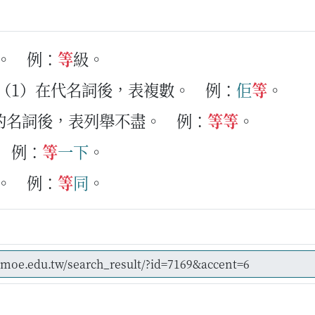
。
例：
等
級。
。（1）在代名詞後，表複數。
例：
佢
等
。
的名詞後，表列舉不盡。
例：
等
等
。
例：
等
一下
。
。
例：
等
同
。