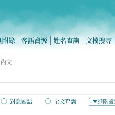
典附錄
客語資源
姓名查詢
文檔搜尋
內文
對應國語
全文查詢
進階設