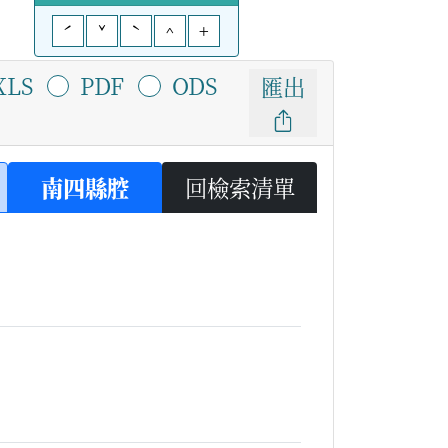
ˊ
ˇ
ˋ
^
+
XLS
PDF
ODS
匯出
南四縣腔
回檢索清單