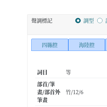
聲調標記
調型
四縣腔
海陸腔
詞目
等
部首/筆
畫/部首外
竹/12/6
筆畫