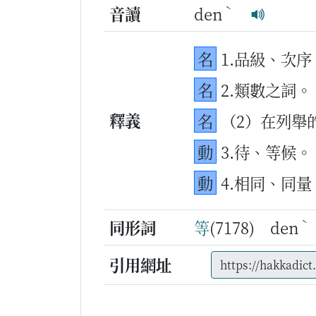
ˋ
音讀
den
名
1.品級、次序
名
2.類數之詞
釋義
名
（2）在列舉
動
3.待、等候。
動
4.相同、同量
ˋ
同形詞
等
(7178) den
引用網址