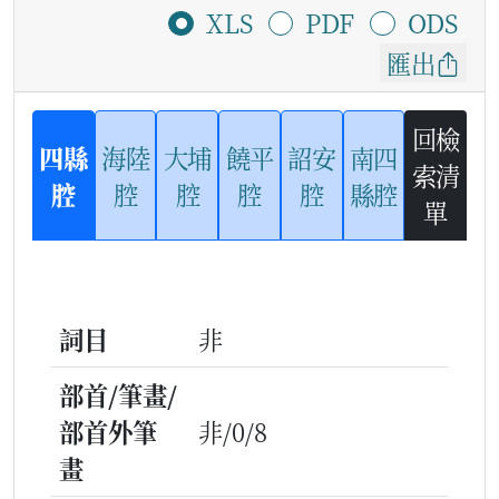
XLS
PDF
ODS
匯出
回檢
四縣
海陸
大埔
饒平
詔安
南四
索清
腔
腔
腔
腔
腔
縣腔
單
詞目
非
部首/筆畫/
部首外筆
非/0/8
畫