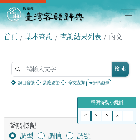
首頁
基本查詢
查詢結果列表
內文
檢 索
詞目音讀
對應國語
全文查詢
進階設定
聲調符號小鍵盤
ˊ
ˇ
ˋ
^
+
聲調標記
調型
調值
調號