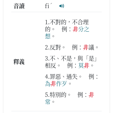
ˊ
音讀
fi
1.不對的，不合理
的。
例：
非
分
之
想
。
2.反對。
例：
非
議。
3.不、不是，與「是」
釋義
相反。
例：
莫
非
。
4.罪惡、過失。
例：
為
非
作
歹
。
5.特別的。
例：
非
常
。