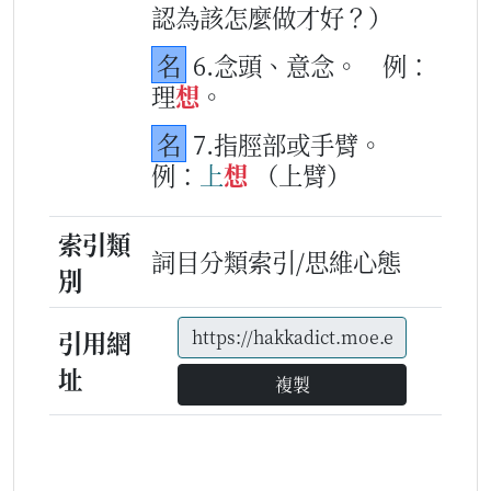
認為該怎麼做才好？）
名
6.念頭、意念。
例：
理
想
。
名
7.指脛部或手臂。
例：
上
想
（上臂）
索引類
詞目分類索引/思維心態
別
引用網
址
複製