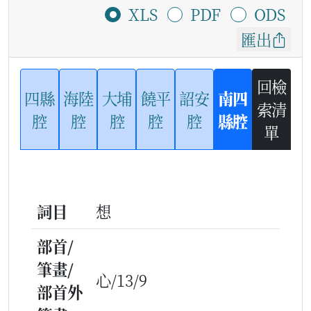
XLS
PDF
ODS
匯出
回檢
四縣
海陸
大埔
饒平
詔安
南四
索清
腔
腔
腔
腔
腔
縣腔
單
詞目
想
部首/
筆畫/
心/13/9
部首外