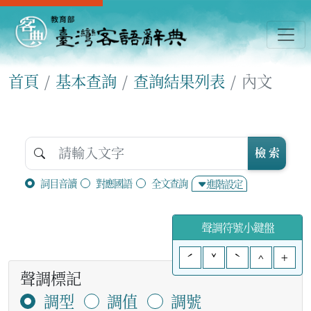
首頁
基本查詢
查詢結果列表
內文
檢 索
詞目音讀
對應國語
全文查詢
進階設定
聲調符號小鍵盤
ˊ
ˇ
ˋ
^
+
聲調標記
調型
調值
調號