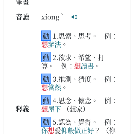
筆畫
ˋ
音讀
xiong
動
1.思索、思考。
例：
想
辦法
。
動
2.欲求、希望、打
算。
例：
想
讀書
。
動
3.推測、猜度。
例：
想
當然
。
動
4.思念、懷念。
例：
釋義
想
屋下
（想家）
動
5.認為、覺得。
例：
你
想
愛
仰般
做
正好
？
（你