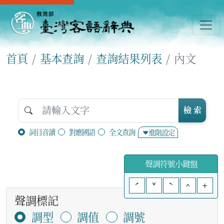
首頁
基本查詢
查詢結果列表
內文
檢 索
詞目音讀
對應國語
全文查詢
進階設定
聲調符號小鍵盤
ˊ
ˇ
ˋ
^
+
聲調標記
調型
調值
調號