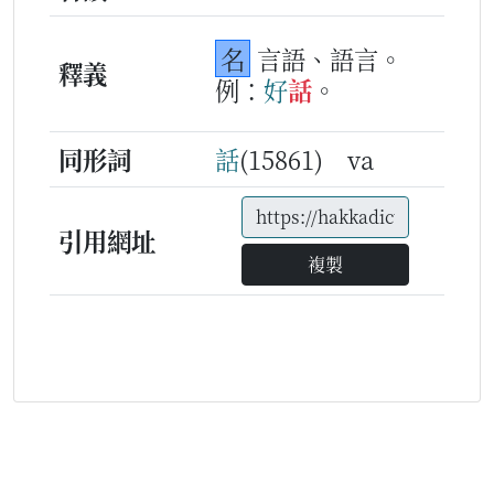
名
言語、語言。
釋義
例：
好
話
。
同形詞
話
(15861) va
引用網址
複製