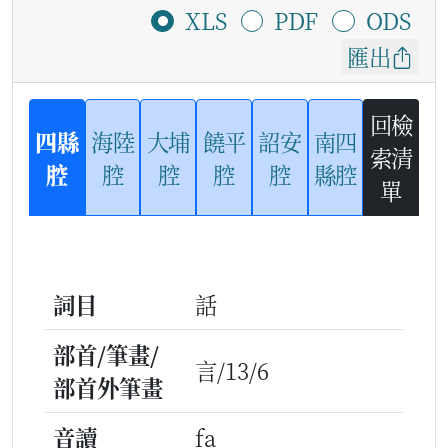
XLS
PDF
ODS
匯出
回檢
四縣
海陸
大埔
饒平
詔安
南四
索清
腔
腔
腔
腔
腔
縣腔
單
詞目
話
部首/筆畫/
言/13/6
部首外筆畫
音讀
fa