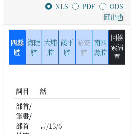
XLS
PDF
ODS
匯出
回檢
四縣
海陸
大埔
饒平
詔安
南四
索清
腔
腔
腔
腔
腔
縣腔
單
詞目
話
部首/
筆畫/
部首
言/13/6