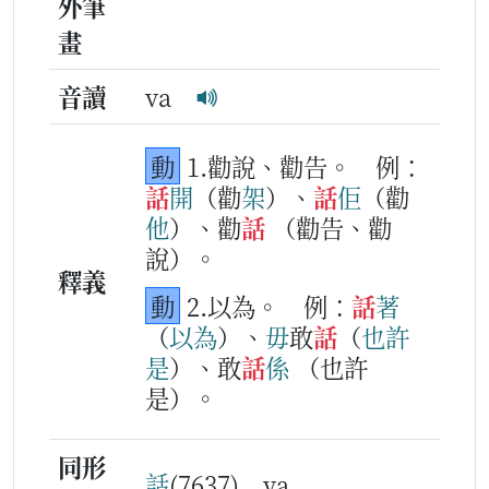
外筆
畫
音讀
va
動
1.勸說、勸告。
例：
話
開
（勸
架
）、
話
佢
（勸
他
）、勸
話
（勸告、勸
說）。
釋義
動
2.以為。
例：
話
著
（
以
為
）、
毋
敢
話
（
也
許
是
）、敢
話
係
（也許
是）。
同形
話
(7637) va