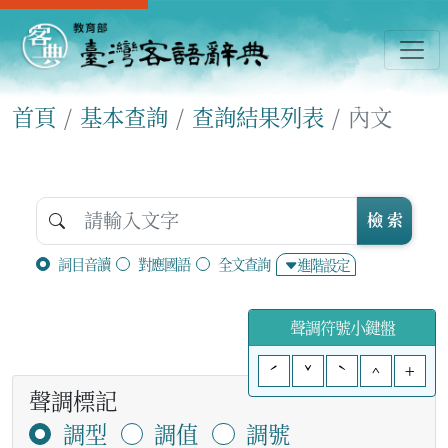
首頁
基本查詢
查詢結果列表
內文
檢 索
詞目音讀
對應國語
全文查詢
進階設定
聲調符號小鍵盤
ˊ
ˇ
ˋ
^
+
聲調標記
調型
調值
調號