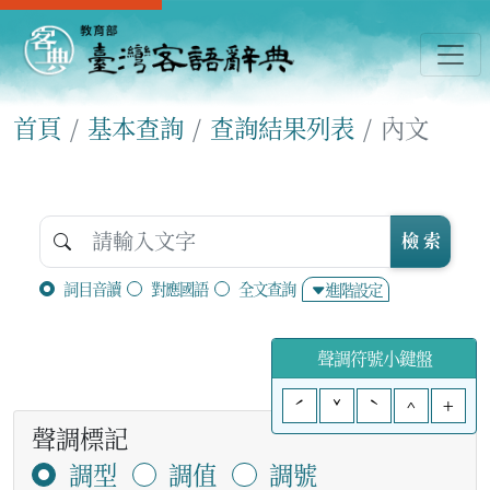
首頁
基本查詢
查詢結果列表
內文
檢 索
詞目音讀
對應國語
全文查詢
進階設定
聲調符號小鍵盤
ˊ
ˇ
ˋ
^
+
聲調標記
調型
調值
調號