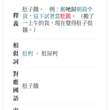
肚子餓。
例：
搬
吔歸
朝晨
个
釋
貨
，
這下
試著
當
肚飢
。
（搬了
一上午的貨，現在覺得肚子很
義
餓。）
相
似
肚枵
、 肚屎枵
詞
對
應
肚子餓
國
語