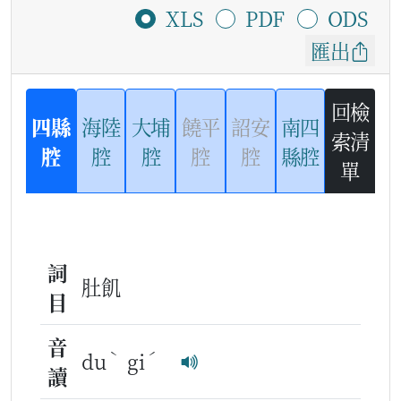
XLS
PDF
ODS
匯出
回檢
四縣
海陸
大埔
饒平
詔安
南四
索清
腔
腔
腔
腔
腔
縣腔
單
詞
肚飢
目
音
ˋ
ˊ
du
gi
讀