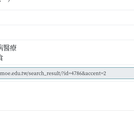
病醫療
食