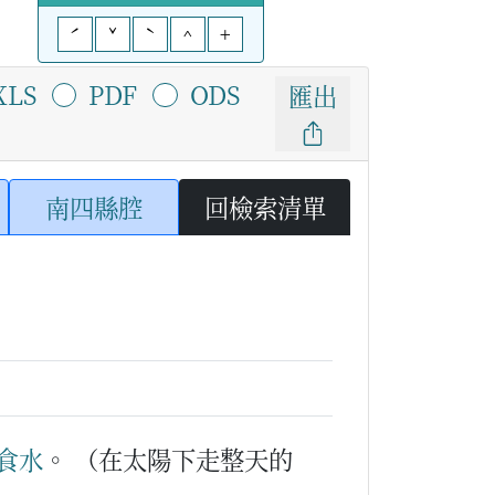
ˊ
ˇ
ˋ
^
+
XLS
PDF
ODS
匯出
南四縣腔
回檢索清單
食水
。
（在太陽下走整天的