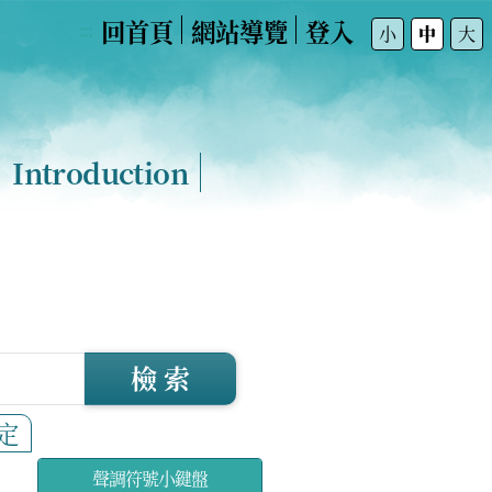
回首頁
網站導覽
登入
:::
小
中
大
Introduction
檢 索
定
聲調符號小鍵盤