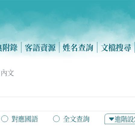
典附錄
客語資源
姓名查詢
文檔搜尋
內文
對應國語
全文查詢
進階設