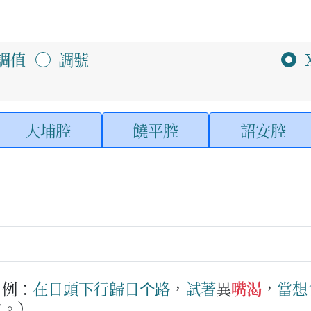
調值
調號
大埔腔
饒平腔
詔安腔
例：
在
日頭
下
行
歸日
个
路
，
試著
異
嘴渴
，
當想
水。）