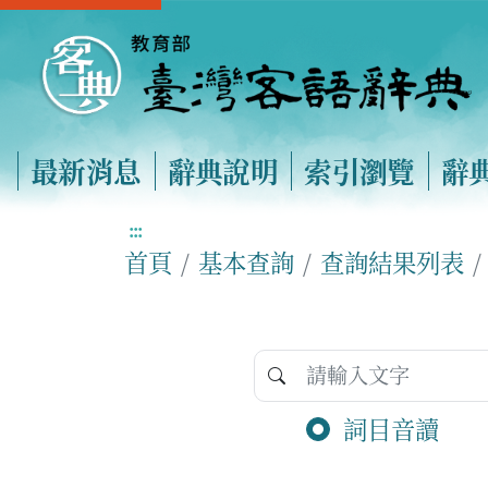
最新消息
辭典說明
索引瀏覽
辭
:::
首頁
基本查詢
查詢結果列表
詞目音讀