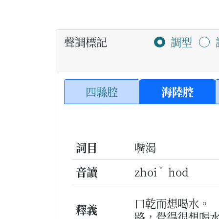
聲調標記
調型
四縣腔
海陸腔
詞目
嘴渴
ˇ
音讀
zhoi
hod
口乾而想喝水。
釋義
路，覺得很想喝