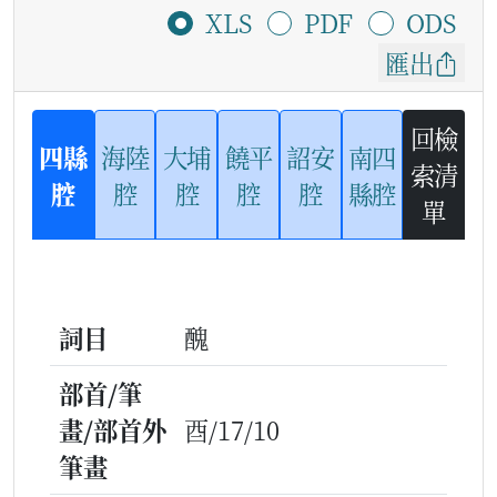
XLS
PDF
ODS
匯出
回檢
四縣
海陸
大埔
饒平
詔安
南四
索清
腔
腔
腔
腔
腔
縣腔
單
詞目
醜
部首/筆
畫/部首外
酉/17/10
筆畫