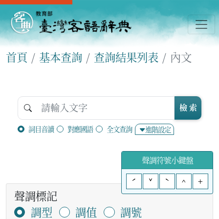
首頁
基本查詢
查詢結果列表
內文
檢 索
詞目音讀
對應國語
全文查詢
進階設定
聲調符號小鍵盤
ˊ
ˇ
ˋ
^
+
聲調標記
調型
調值
調號