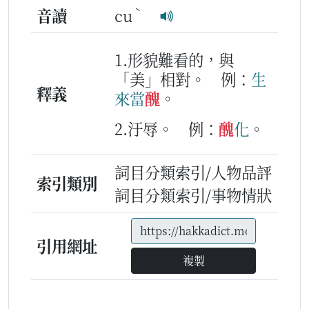
ˋ
音讀
cu
1.形貌難看的，與
「美」相對。
例：
生
釋義
來
當
醜
。
2.汙辱。
例：
醜
化
。
詞目分類索引/人物品評
索引類別
詞目分類索引/事物情狀
引用網址
複製