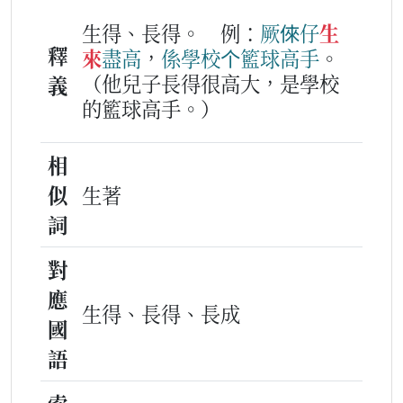
生得、長得。
例：
厥
倈仔
生
釋
來
盡
高
，
係
學校
个
籃球
高手
。
（他兒子長得很高大，是學校
義
的籃球高手。）
相
似
生著
詞
對
應
生得、長得、長成
國
語