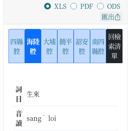
XLS
PDF
ODS
匯出
回檢
四縣
海陸
大埔
饒平
詔安
南四
索清
腔
腔
腔
腔
腔
縣腔
單
詞
生來
目
音
ˋ
sang
loi
讀