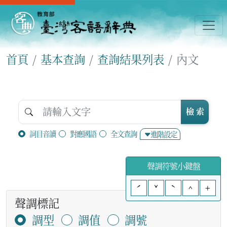
首頁
基本查詢
查詢結果列表
內文
檢 索
詞目音讀
對應國語
全文查詢
進階設定
聲調符號小鍵盤
ˊ
ˇ
ˋ
^
+
聲調標記
調型
調值
調號