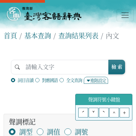
首頁
基本查詢
查詢結果列表
內文
檢 索
詞目音讀
對應國語
全文查詢
進階設定
聲調符號小鍵盤
ˊ
ˇ
ˋ
^
+
聲調標記
調型
調值
調號