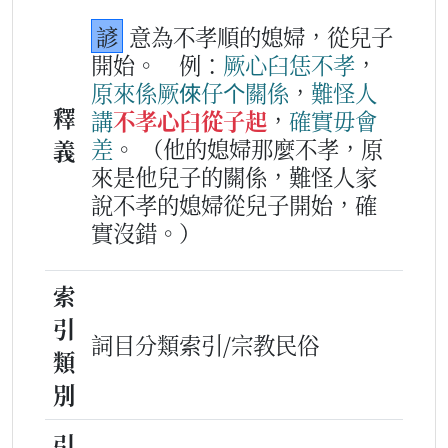
諺
意為不孝順的媳婦，從兒子
開始。
例：
厥
心臼
恁
不孝
，
原來
係
厥
倈仔
个
關係
，
難怪
人
釋
講
不孝心臼從子起
，
確實
毋會
差
。
（他的媳婦那麼不孝，原
義
來是他兒子的關係，難怪人家
說不孝的媳婦從兒子開始，確
實沒錯。）
索
引
詞目分類索引/宗教民俗
類
別
引