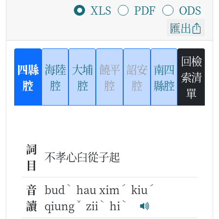
XLS
PDF
ODS
匯出
回檢
四縣
海陸
大埔
饒平
詔安
南四
索清
腔
腔
腔
腔
腔
縣腔
單
詞
不孝心臼從子起
目
ˋ
ˊ
ˊ
音
bud
hau xim
kiu
ˇ
ˋ
ˋ
讀
qiung
zii
hi