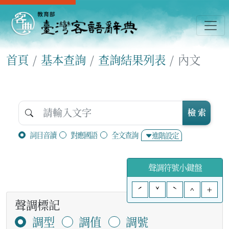
首頁
基本查詢
查詢結果列表
內文
檢 索
詞目音讀
對應國語
全文查詢
進階設定
聲調符號小鍵盤
ˊ
ˇ
ˋ
^
+
聲調標記
調型
調值
調號