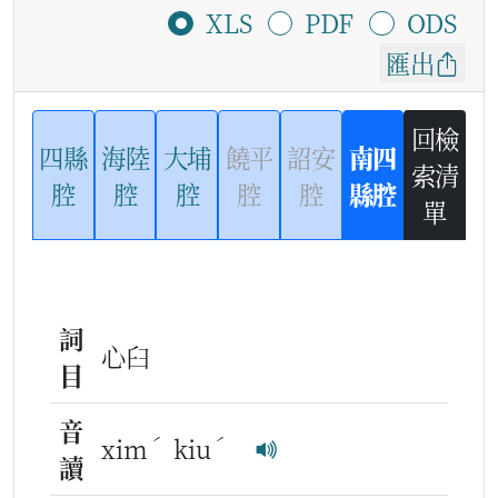
XLS
PDF
ODS
匯出
回檢
四縣
海陸
大埔
饒平
詔安
南四
索清
腔
腔
腔
腔
腔
縣腔
單
詞
心臼
目
音
ˊ
ˊ
xim
kiu
讀