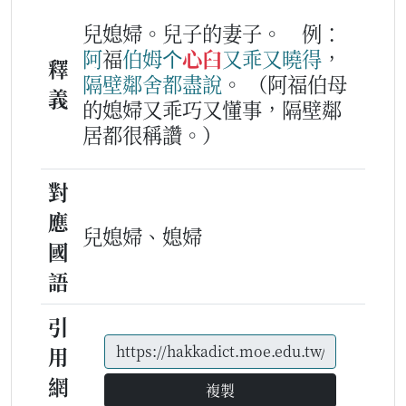
兒媳婦。兒子的妻子。
例：
阿
福
伯姆
个
心臼
又
乖
又
曉得
，
釋
隔壁鄰舍
都
盡
說
。
（阿福伯母
義
的媳婦又乖巧又懂事，隔壁鄰
居都很稱讚。）
對
應
兒媳婦、媳婦
國
語
引
用
網
複製