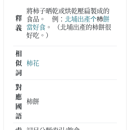
將柿子晒乾或烘乾壓扁製成的
釋
食品。
例：
北
埔
出產
个
杮
餅
當好
食
。
（北埔出產的柿餅很
義
好吃。）
相
似
柿花
詞
對
應
柿餅
國
語