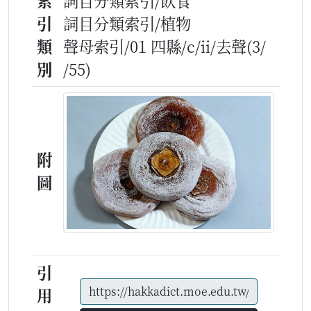
索
詞目分類索引/飲食
引
詞目分類索引/植物
類
聲母索引/01 四縣/c/ii/去聲(3/
別
/55)
附
圖
引
用