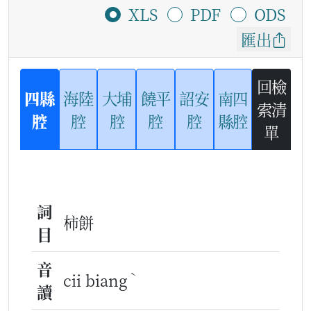
XLS
PDF
ODS
匯出
回檢
四縣
海陸
大埔
饒平
詔安
南四
索清
腔
腔
腔
腔
腔
縣腔
單
詞
柿餅
目
音
ˋ
cii biang
讀