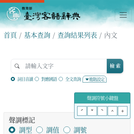
首頁
基本查詢
查詢結果列表
內文
檢 索
詞目音讀
對應國語
全文查詢
進階設定
聲調符號小鍵盤
ˊ
ˇ
ˋ
^
+
聲調標記
調型
調值
調號