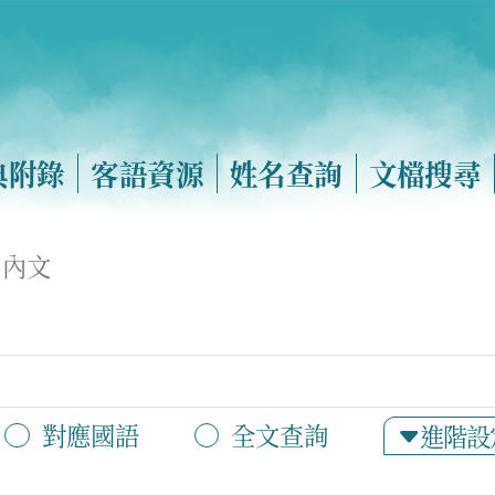
典附錄
客語資源
姓名查詢
文檔搜尋
內文
對應國語
全文查詢
進階設