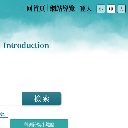
回首頁
網站導覽
登入
:::
小
中
大
Introduction
檢 索
定
聲調符號小鍵盤