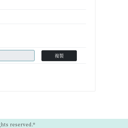
複製
ts reserved.®