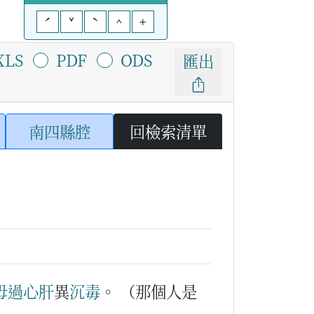
ˊ
ˇ
ˋ
^
+
XLS
PDF
ODS
匯出
南四縣腔
回檢索清單
毋過
心肝
異
沉毒
。
（那個人是