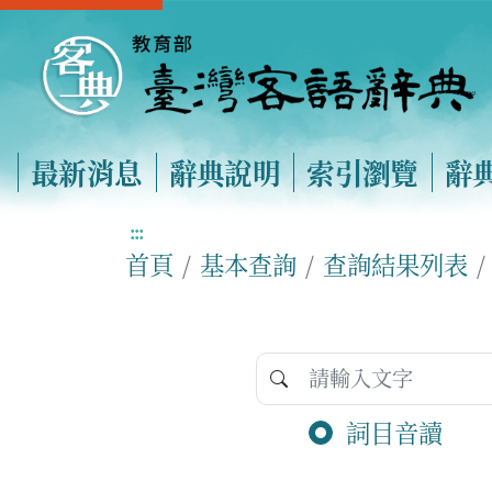
最新消息
辭典說明
索引瀏覽
辭
:::
首頁
基本查詢
查詢結果列表
詞目音讀