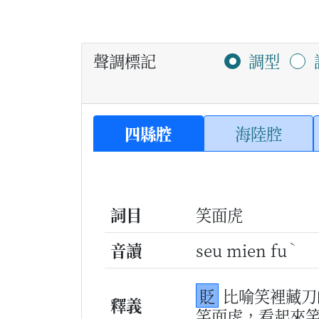
聲調標記
調型
四縣腔
海陸腔
詞目
笑面虎
ˋ
音讀
seu mien fu
貶
比喻笑裡藏刀
釋義
笑面虎，看起來