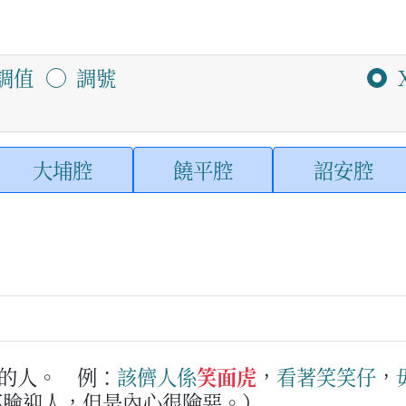
調值
調號
大埔腔
饒平腔
詔安腔
的人。
例：
該儕人
係
笑面虎
，
看著
笑笑仔
，
笑臉迎人，但是內心很險惡。）