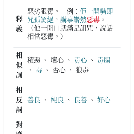
惡劣狠毒。
例：
佢
一
開嘴
即
釋
咒孤罵絕
，
講
事
嶄然
惡毒
。
（他一開口就滿是詛咒，說話
義
相當惡毒。）
相
積惡 、 壞心 、
毒心
、
毒腸
似
、
毒
、 否心 、 狼毒
詞
相
反
善良
、
純良
、
良善
、
好心
詞
對