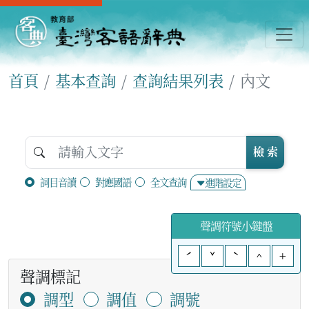
首頁
基本查詢
查詢結果列表
內文
檢 索
詞目音讀
對應國語
全文查詢
進階設定
聲調符號小鍵盤
ˊ
ˇ
ˋ
^
+
聲調標記
調型
調值
調號