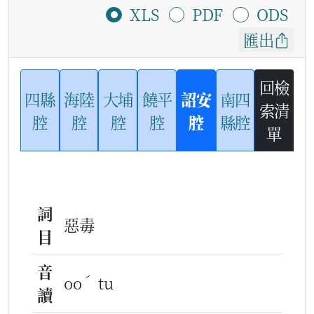
XLS
PDF
ODS
匯出
回檢
四縣
海陸
大埔
饒平
詔安
南四
索清
腔
腔
腔
腔
腔
縣腔
單
詞
惡毒
目
音
ˊ
oo
tu
讀