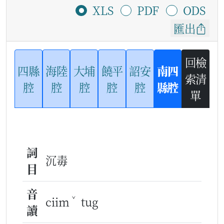
XLS
PDF
ODS
匯出
回檢
四縣
海陸
大埔
饒平
詔安
南四
索清
腔
腔
腔
腔
腔
縣腔
單
詞
沉毒
目
音
ˇ
ciim
tug
讀