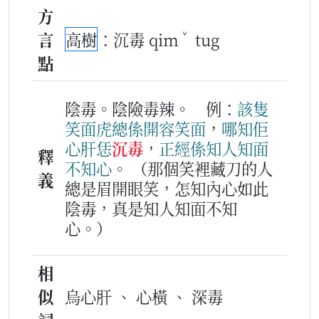
方
ˇ
言
高樹
：沉毒 qim
tug
點
陰毒。陰險毒辣。
例：
該隻
笑面虎
總係
開容笑面
，
哪知
佢
心肝
恁
沉毒
，
正經
係
知
人
知
面
釋
不
知
心
。
（那個笑裡藏刀的人
義
總是眉開眼笑，怎知內心如此
陰毒，真是知人知面不知
心。）
相
似
烏心肝 、 心橫 、 深毒