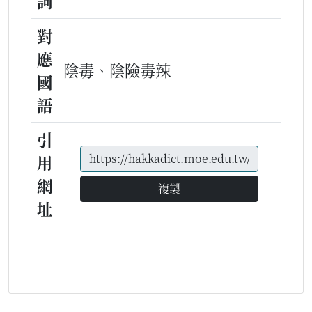
詞
對
應
陰毒、陰險毒辣
國
語
引
用
網
複製
址