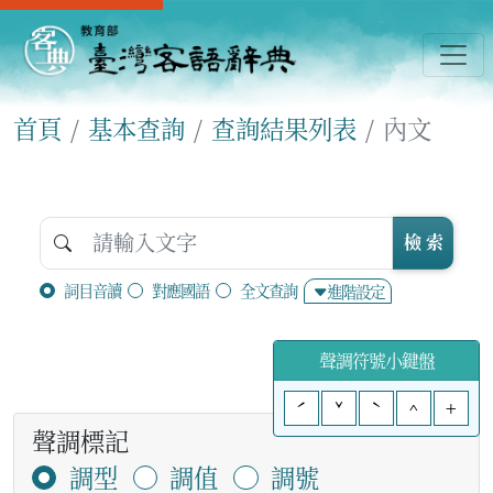
首頁
基本查詢
查詢結果列表
內文
檢 索
詞目音讀
對應國語
全文查詢
進階設定
聲調符號小鍵盤
ˊ
ˇ
ˋ
^
+
聲調標記
調型
調值
調號