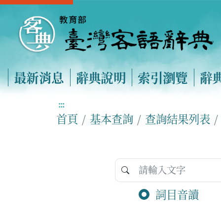
最新消息
辭典說明
索引瀏覽
辭
:::
首頁
基本查詢
查詢結果列表
詞目音讀