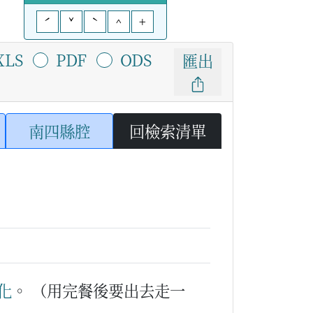
ˊ
ˇ
ˋ
^
+
XLS
PDF
ODS
匯出
南四縣腔
回檢索清單
化
。
（用完餐後要出去走一