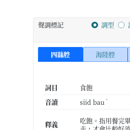
聲調標記
調型
四縣腔
海陸腔
詞目
食飽
ˋ
音讀
siid bau
吃飽。指用餐完
釋義
走，才會比較好