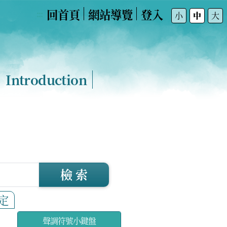
回首頁
網站導覽
登入
:::
小
中
大
Introduction
檢 索
定
聲調符號小鍵盤