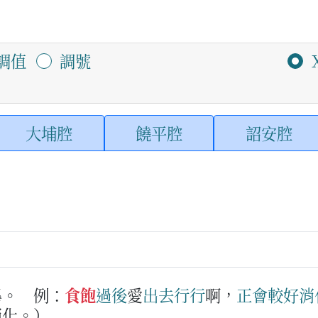
調值
調號
大埔腔
饒平腔
詔安腔
畢。
例：
食飽
過後
愛
出去
行
行
啊，
正會
較
好
消
消化。）