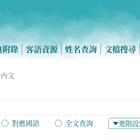
典附錄
客語資源
姓名查詢
文檔搜尋
內文
對應國語
全文查詢
進階設