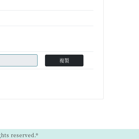
複製
ts reserved.®