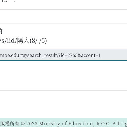
食
iid/陽入(8/ /5)
 © 2023 Ministry of Education, R.O.C. All righ