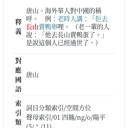
唐山。海外華人對中國的稱
呼。
例：
老時
人
講
：「
佢
去
釋
長山
賣鴨卵
哩。
（老一輩的人
義
說：「他去長山賣鴨蛋了。」
是說這個人已經過世了。）
對
應
唐山
國
語
索
詞目分類索引/空間方位
引
聲母索引/01 四縣/ng/o/陽平
類
(5/ˇ/11)