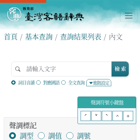
首頁
基本查詢
查詢結果列表
內文
檢 索
詞目音讀
對應國語
全文查詢
進階設定
聲調符號小鍵盤
ˊ
ˇ
ˋ
^
+
聲調標記
調型
調值
調號