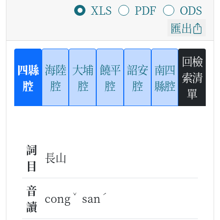
XLS
PDF
ODS
匯出
回檢
四縣
海陸
大埔
饒平
詔安
南四
索清
腔
腔
腔
腔
腔
縣腔
單
詞
長山
目
音
ˇ
ˊ
cong
san
讀