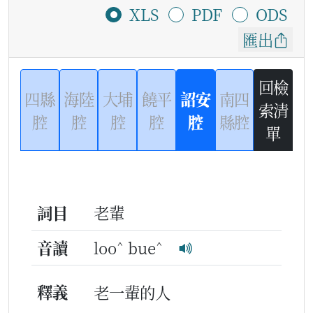
XLS
PDF
ODS
匯出
回檢
四縣
海陸
大埔
饒平
詔安
南四
索清
腔
腔
腔
腔
腔
縣腔
單
詞目
老輩
^
^
音讀
loo
bue
釋義
老一輩的人