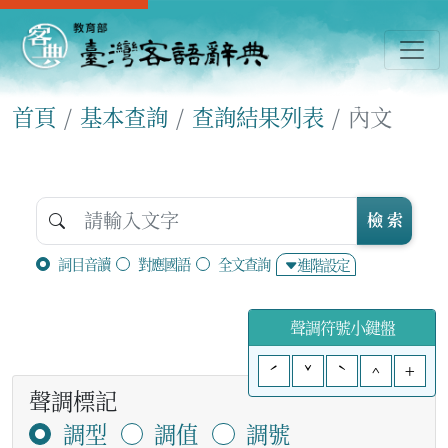
首頁
基本查詢
查詢結果列表
內文
檢 索
詞目音讀
對應國語
全文查詢
進階設定
聲調符號小鍵盤
ˊ
ˇ
ˋ
^
+
聲調標記
調型
調值
調號