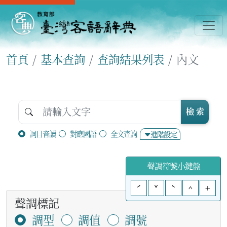
首頁
基本查詢
查詢結果列表
內文
檢 索
詞目音讀
對應國語
全文查詢
進階設定
聲調符號小鍵盤
ˊ
ˇ
ˋ
^
+
聲調標記
調型
調值
調號