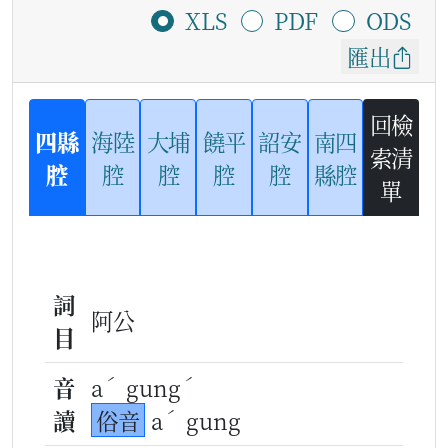
XLS
PDF
ODS
匯出
回檢
四縣
海陸
大埔
饒平
詔安
南四
索清
腔
腔
腔
腔
腔
縣腔
單
詞
阿公
目
ˊ
ˊ
音
a
gung
ˊ
讀
俗音
a
gung