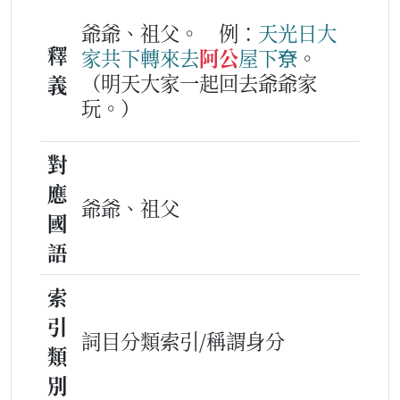
爺爺、祖父。
例：
天光日
大
釋
家
共下
轉
來去
阿公
屋下
尞
。
（明天大家一起回去爺爺家
義
玩。）
對
應
爺爺、祖父
國
語
索
引
詞目分類索引/稱謂身分
類
別