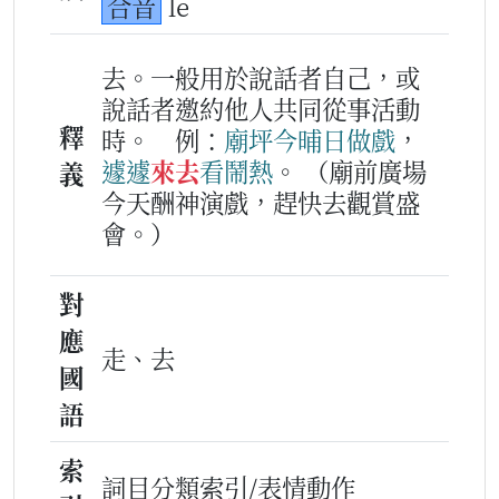
合音
le
去。一般用於說話者自己，或
說話者邀約他人共同從事活動
釋
時。
例：
廟
坪
今晡日
做戲
，
遽遽
來去
看鬧熱
。
（廟前廣場
義
今天酬神演戲，趕快去觀賞盛
會。）
對
應
走、去
國
語
索
詞目分類索引/表情動作