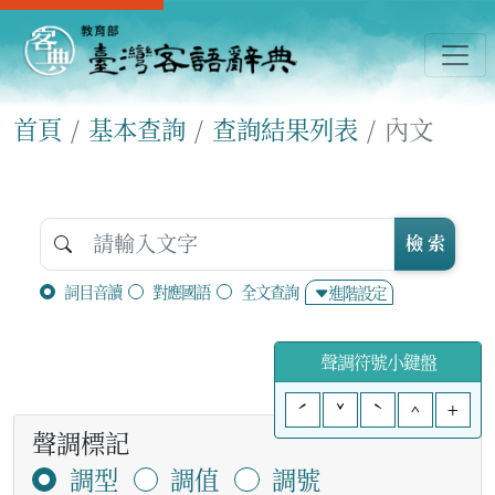
首頁
基本查詢
查詢結果列表
內文
檢 索
詞目音讀
對應國語
全文查詢
進階設定
聲調符號小鍵盤
ˊ
ˇ
ˋ
^
+
聲調標記
調型
調值
調號