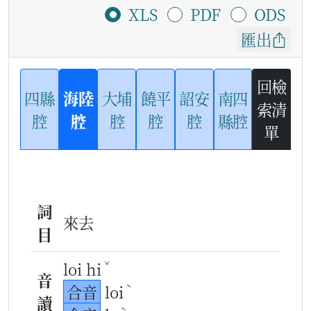
XLS
PDF
ODS
匯出
回檢
四縣
海陸
大埔
饒平
詔安
南四
索清
腔
腔
腔
腔
腔
縣腔
單
詞
來去
目
ˇ
loi hi
音
ˋ
合音
loi
讀
ˋ