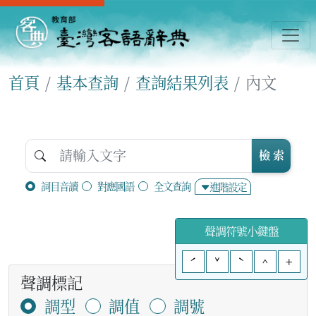
首頁
基本查詢
查詢結果列表
內文
檢 索
詞目音讀
對應國語
全文查詢
進階設定
聲調符號小鍵盤
ˊ
ˇ
ˋ
^
+
聲調標記
調型
調值
調號