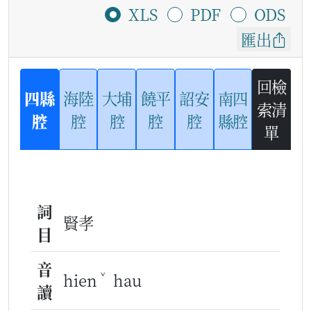
XLS
PDF
ODS
匯出
回檢
四縣
海陸
大埔
饒平
詔安
南四
索清
腔
腔
腔
腔
腔
縣腔
單
詞
賢孝
目
音
ˇ
hien
hau
讀