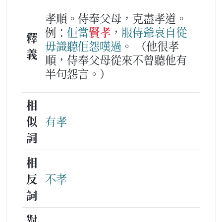
孝順。侍奉父母，克盡孝道。
例：
佢
當
賢孝
，
服侍
爺哀
自從
釋
毋識
聽
佢
怨嘆
過
。
（他很孝
義
順，侍奉父母從來不曾聽他有
半句怨言。）
相
似
有孝
詞
相
反
不孝
詞
對