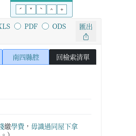
ˊ
ˇ
ˋ
^
+
XLS
PDF
ODS
匯出
南四縣腔
回檢索清單
錢
繳
學費
，
毋識
過
同
屋下
拿
錢。）