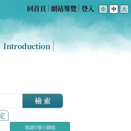
回首頁
網站導覽
登入
:::
小
中
大
Introduction
檢 索
定
聲調符號小鍵盤