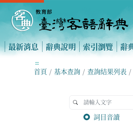
最新消息
辭典說明
索引瀏覽
辭
:::
首頁
基本查詢
查詢結果列表
詞目音讀