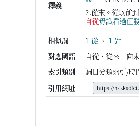
釋義
2.從來。從以前
自從
毋識看過
佢
相似詞
1.從
、
1.對
對應國語
自從、從來、向
索引類別
詞目分類索引/時
引用網址