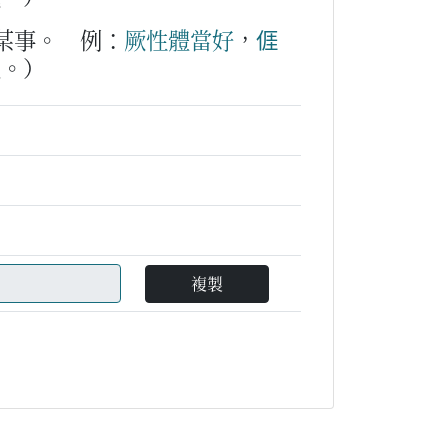
某事。
例：
厥
性體
當好
，
𠊎
火。）
複製