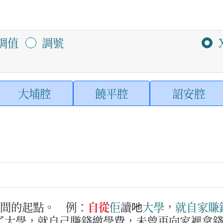
調值
調號
大埔腔
饒平腔
詔安腔
時間的起點。
例：
自從
佢
讀吔
大學
，
就
自家
賺
了大學，就自己賺錢繳學費，未曾再向家裡拿