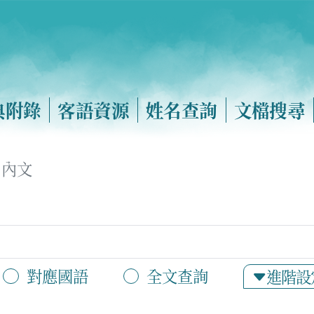
典附錄
客語資源
姓名查詢
文檔搜尋
內文
對應國語
全文查詢
進階設