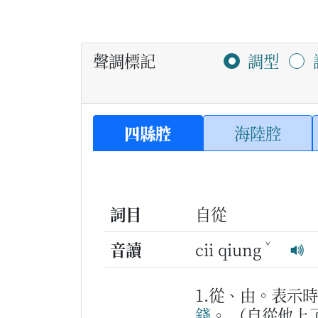
聲調標記
調型
四縣腔
海陸腔
詞目
自從
ˇ
音讀
cii qiung
1.從、由。表示
錢
。
（自從他上