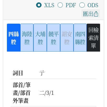
XLS
PDF
ODS
匯出
回檢
四縣
海陸
大埔
饒平
詔安
南四
索清
腔
腔
腔
腔
腔
縣腔
單
詞目
亍
部首/筆
畫/部首
二/3/1
外筆畫