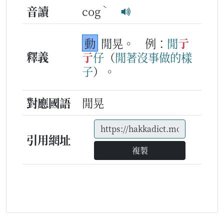
ˋ
音讀
cog
動
閒晃。
例：
閒
亍
釋義
亍
仔
（
閒
著
沒
事
做
的
樣
子
）。
對應國語
閒晃
引用網址
複製