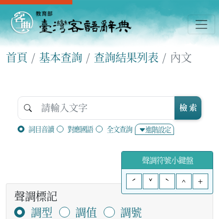
首頁
基本查詢
查詢結果列表
內文
檢 索
詞目音讀
對應國語
全文查詢
進階設定
聲調符號小鍵盤
ˊ
ˇ
ˋ
^
+
聲調標記
調型
調值
調號