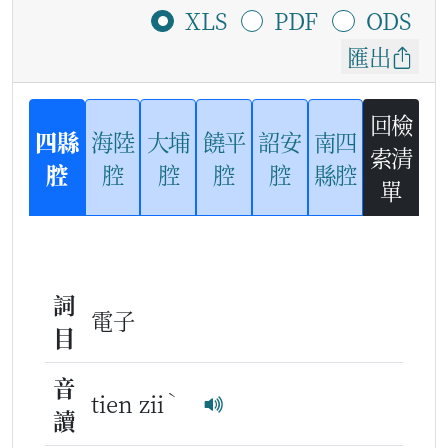
XLS
PDF
ODS
匯出
回檢
四縣
海陸
大埔
饒平
詔安
南四
索清
腔
腔
腔
腔
腔
縣腔
單
詞
電子
目
音
ˋ
tien zii
讀