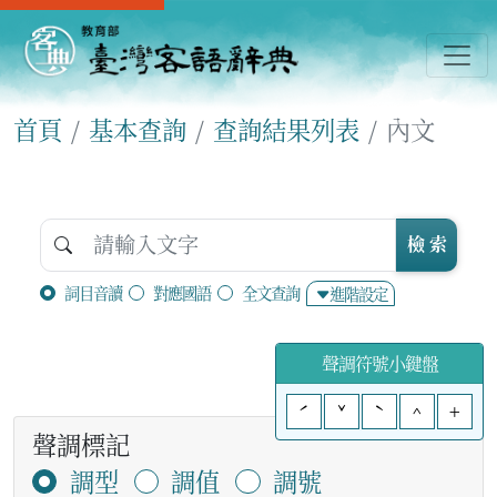
首頁
基本查詢
查詢結果列表
內文
檢 索
詞目音讀
對應國語
全文查詢
進階設定
聲調符號小鍵盤
ˊ
ˇ
ˋ
^
+
聲調標記
調型
調值
調號