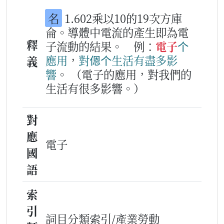
名
1.602乘以10的19次方庫
侖。導體中電流的產生即為電
釋
子流動的結果。
例：
電子
个
應用
，
對
𫣆个
生活
有
盡多
影
義
響
。
（電子的應用，對我們的
生活有很多影響。）
對
應
電子
國
語
索
引
詞目分類索引/產業勞動