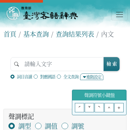
首頁
基本查詢
查詢結果列表
內文
檢 索
詞目音讀
對應國語
全文查詢
進階設定
聲調符號小鍵盤
ˊ
ˇ
ˋ
^
+
聲調標記
調型
調值
調號