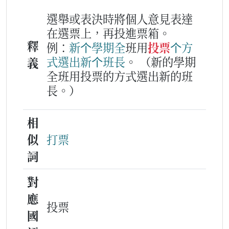
選舉或表決時將個人意見表達
在選票上，再投進票箱。
釋
例：
新个
學期
全
班用
投票
个
方
式
選
出
新个
班長
。
（新的學期
義
全班用投票的方式選出新的班
長。）
相
似
打票
詞
對
應
投票
國