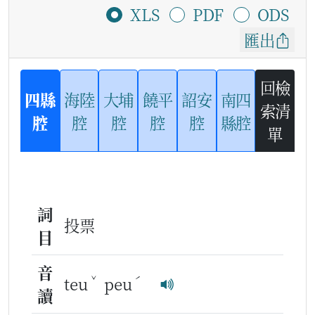
XLS
PDF
ODS
匯出
回檢
四縣
海陸
大埔
饒平
詔安
南四
索清
腔
腔
腔
腔
腔
縣腔
單
詞
投票
目
音
ˇ
ˊ
teu
peu
讀