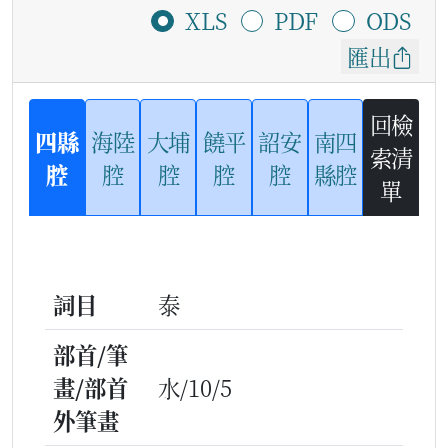
XLS
PDF
ODS
匯出
回檢
四縣
海陸
大埔
饒平
詔安
南四
索清
腔
腔
腔
腔
腔
縣腔
單
詞目
泰
部首/筆
畫/部首
水/10/5
外筆畫