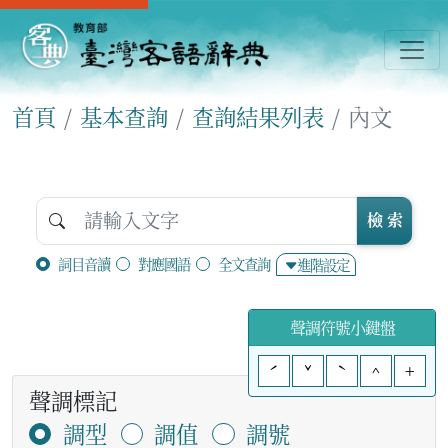
首頁
基本查詢
查詢結果列表
內文
檢 索
詞目音讀
對應國語
全文查詢
進階設定
聲調符號小鍵盤
ˊ
ˇ
ˋ
^
+
聲調標記
調型
調值
調號