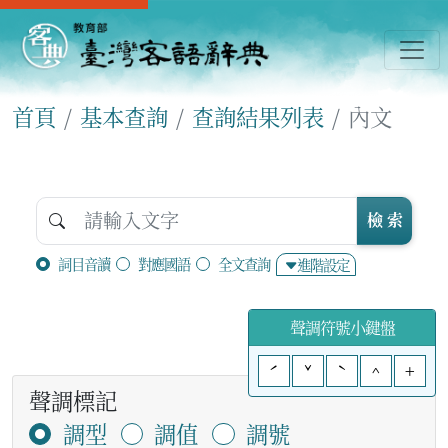
首頁
基本查詢
查詢結果列表
內文
檢 索
詞目音讀
對應國語
全文查詢
進階設定
聲調符號小鍵盤
ˊ
ˇ
ˋ
^
+
聲調標記
調型
調值
調號