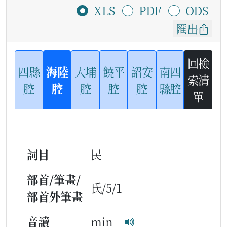
XLS
PDF
ODS
匯出
回檢
四縣
海陸
大埔
饒平
詔安
南四
索清
腔
腔
腔
腔
腔
縣腔
單
詞目
民
部首/筆畫/
氏/5/1
部首外筆畫
音讀
min