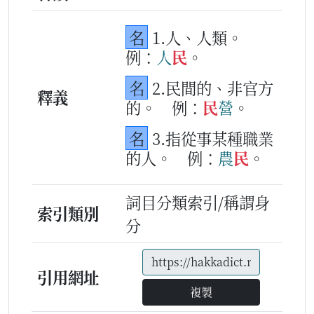
名
1.人、人類。
例：
人
民
。
名
2.民間的、非官方
釋義
的。
例：
民
營
。
名
3.指從事某種職業
的人。
例：
農
民
。
詞目分類索引/稱謂身
索引類別
分
引用網址
複製