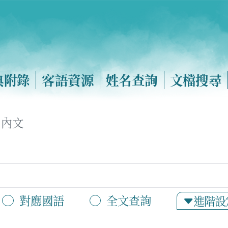
典附錄
客語資源
姓名查詢
文檔搜尋
內文
對應國語
全文查詢
進階設