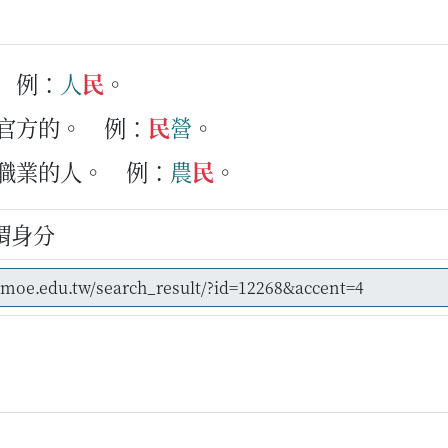
例：
人
民
。
非官方的。
例：
民
營
。
種職業的人。
例：
農
民
。
謂身分