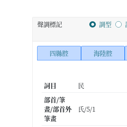
聲調標記
調型
四縣腔
海陸腔
詞目
民
部首/筆
畫/部首外
氏/5/1
筆畫