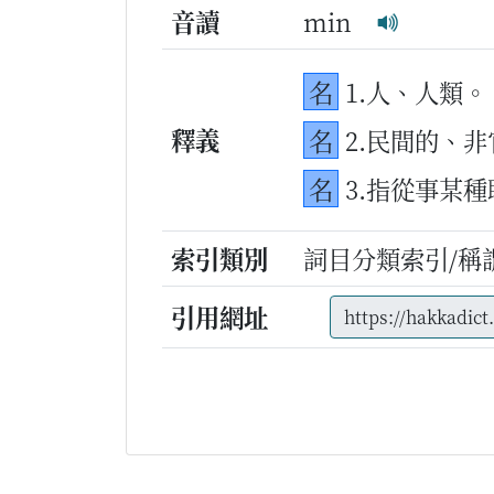
音讀
min
名
1.人、人類。
釋義
名
2.民間的、
名
3.指從事某
索引類別
詞目分類索引/稱
引用網址