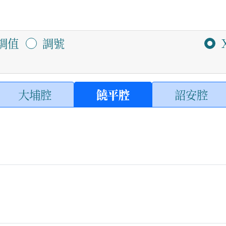
調值
調號
大埔腔
饒平腔
詔安腔