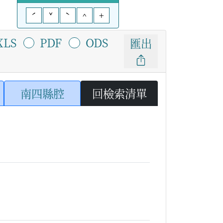
ˊ
ˇ
ˋ
^
+
XLS
PDF
ODS
匯出
南四縣腔
回檢索清單