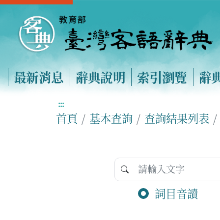
最新消息
辭典說明
索引瀏覽
辭
:::
首頁
基本查詢
查詢結果列表
詞目音讀