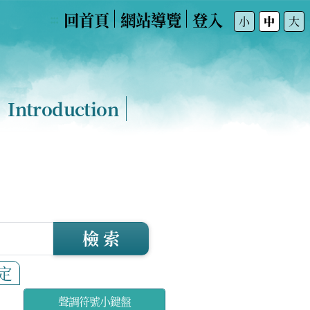
回首頁
網站導覽
登入
:::
小
中
大
Introduction
檢 索
定
聲調符號小鍵盤