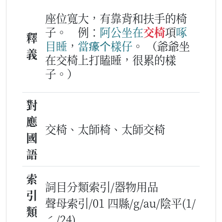
座位寬大，有靠背和扶手的椅
子。
例：
阿公
坐
在
交椅
項
啄
釋
目睡
，
當𤸁
个
樣仔
。
（爺爺坐
義
在交椅上打瞌睡，很累的樣
子。）
對
應
交椅、太師椅、太師交椅
國
語
索
詞目分類索引/器物用品
引
聲母索引/01 四縣/g/au/陰平(1/
類
ˊ/24)