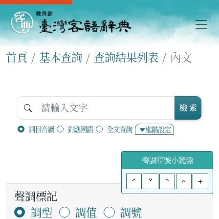
首頁
基本查詢
查詢結果列表
內文
檢 索
詞目音讀
對應國語
全文查詢
進階設定
聲調符號小鍵盤
ˊ
ˇ
ˋ
^
+
聲調標記
調型
調值
調號