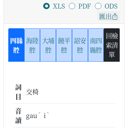
XLS
PDF
ODS
匯出
回檢
四縣
海陸
大埔
饒平
詔安
南四
索清
腔
腔
腔
腔
腔
縣腔
單
詞
交椅
目
音
ˊ
ˋ
gau
i
讀