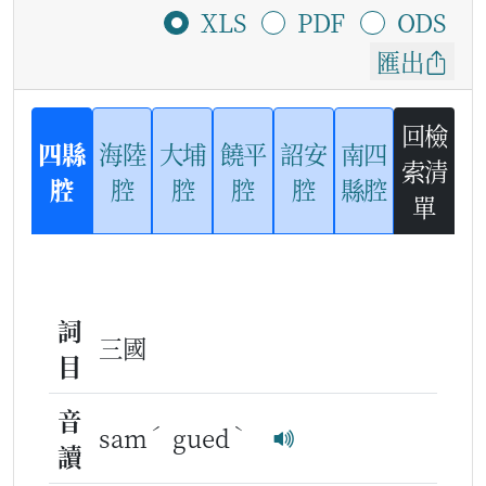
XLS
PDF
ODS
匯出
回檢
四縣
海陸
大埔
饒平
詔安
南四
索清
腔
腔
腔
腔
腔
縣腔
單
詞
三國
目
音
ˊ
ˋ
sam
gued
讀