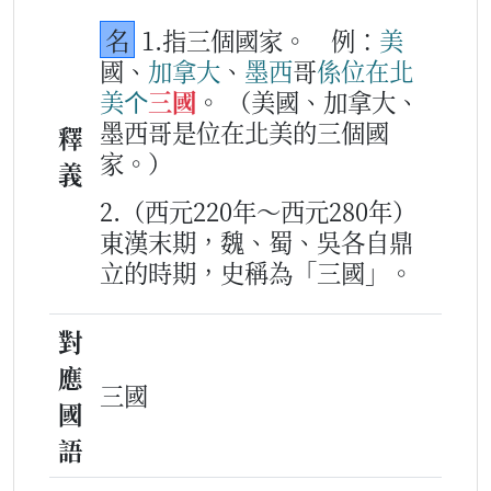
名
1.指三個國家。
例：
美
國、
加
拿
大
、
墨
西
哥
係
位
在
北
美
个
三國
。
（美國、加拿大、
墨西哥是位在北美的三個國
釋
家。）
義
2.（西元220年～西元280年）
東漢末期，魏、蜀、吳各自鼎
立的時期，史稱為「三國」。
對
應
三國
國
語