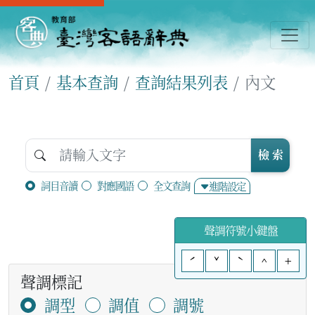
首頁
基本查詢
查詢結果列表
內文
檢 索
詞目音讀
對應國語
全文查詢
進階設定
聲調符號小鍵盤
ˊ
ˇ
ˋ
^
+
聲調標記
調型
調值
調號