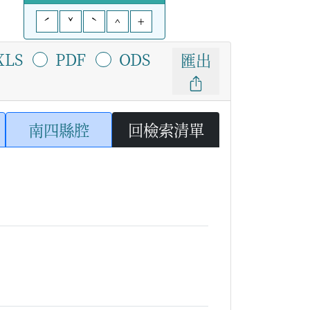
ˊ
ˇ
ˋ
^
+
XLS
PDF
ODS
匯出
南四縣腔
回檢索清單