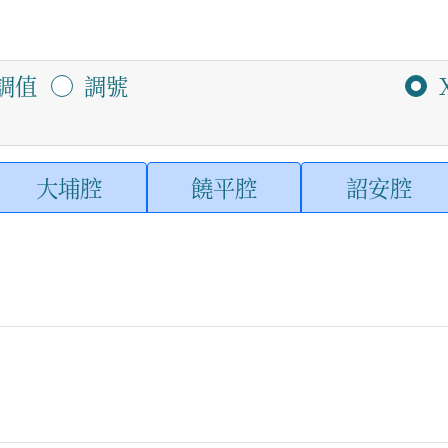
調值
調號
大埔腔
饒平腔
詔安腔