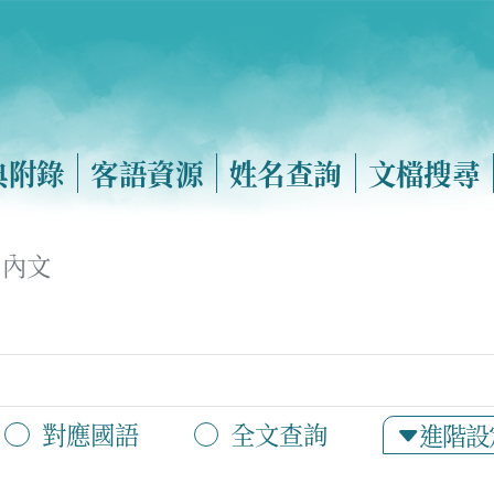
典附錄
客語資源
姓名查詢
文檔搜尋
內文
對應國語
全文查詢
進階設