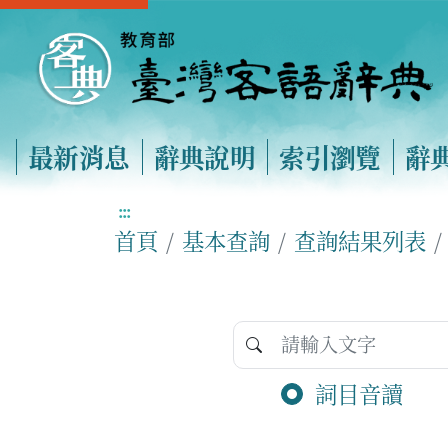
最新消息
辭典說明
索引瀏覽
辭
:::
首頁
基本查詢
查詢結果列表
詞目音讀