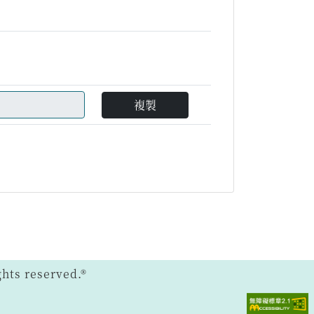
複製
ts reserved.®