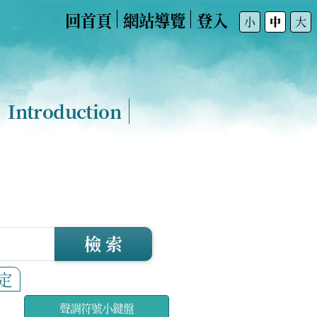
回首頁
網站導覽
登入
:::
小
中
大
Introduction
檢 索
定
聲調符號小鍵盤