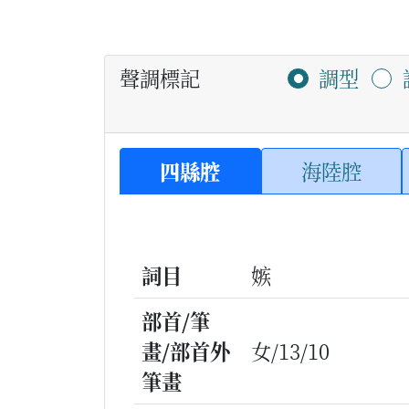
聲調標記
調型
四縣腔
海陸腔
詞目
嫉
部首/筆
畫/部首外
女/13/10
筆畫