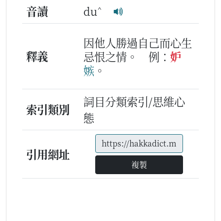
^
音讀
du
因他人勝過自己而心生
釋義
忌恨之情。
例：
妒
嫉
。
詞目分類索引/思維心
索引類別
態
引用網址
複製