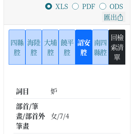
XLS
PDF
ODS
匯出
回檢
四縣
海陸
大埔
饒平
詔安
南四
索清
腔
腔
腔
腔
腔
縣腔
單
詞目
妒
部首/筆
畫/部首外
女/7/4
筆畫