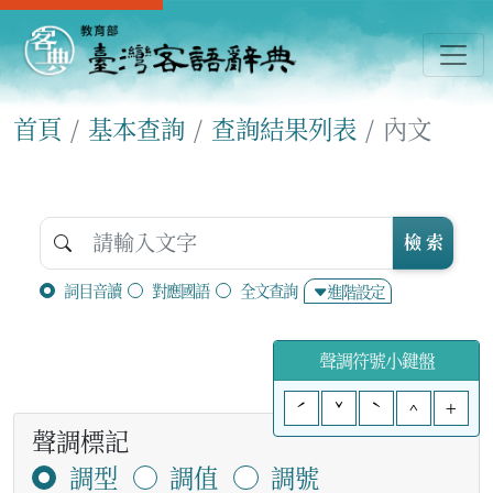
首頁
基本查詢
查詢結果列表
內文
檢 索
詞目音讀
對應國語
全文查詢
進階設定
聲調符號小鍵盤
ˊ
ˇ
ˋ
^
+
聲調標記
調型
調值
調號