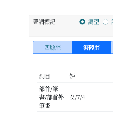
聲調標記
調型
四縣腔
海陸腔
詞目
妒
部首/筆
畫/部首外
女/7/4
筆畫