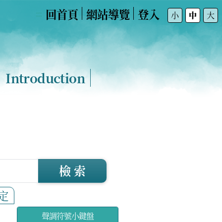
回首頁
網站導覽
登入
:::
小
中
大
Introduction
檢 索
定
聲調符號小鍵盤