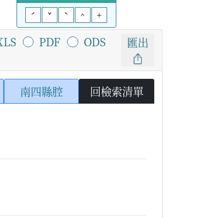
ˊ
ˇ
ˋ
^
+
XLS
PDF
ODS
匯出
南四縣腔
回檢索清單