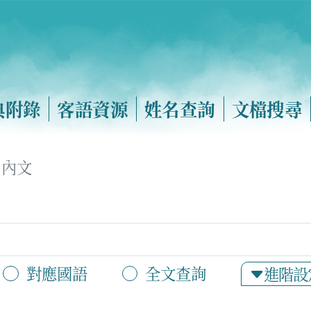
典附錄
客語資源
姓名查詢
文檔搜尋
內文
對應國語
全文查詢
進階設