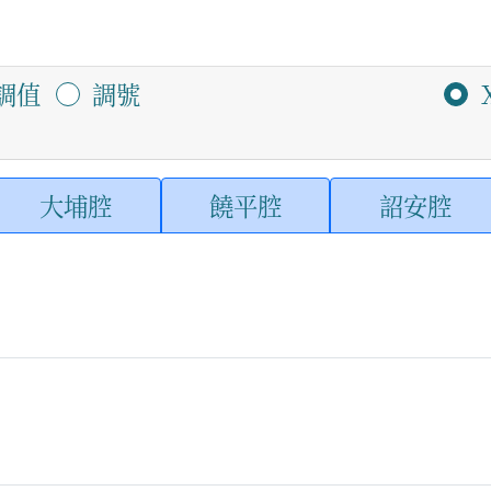
調值
調號
大埔腔
饒平腔
詔安腔