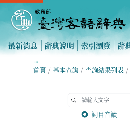
最新消息
辭典說明
索引瀏覽
辭
:::
首頁
基本查詢
查詢結果列表
詞目音讀