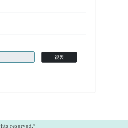
複製
ts reserved.®