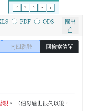
ˊ
ˇ
ˋ
^
+
XLS
PDF
ODS
匯出
南四縣腔
回檢索清單
婚親
。
（伯母過世很久以後，