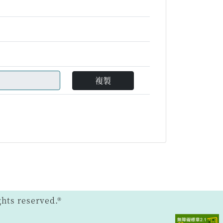
複製
ts reserved.®