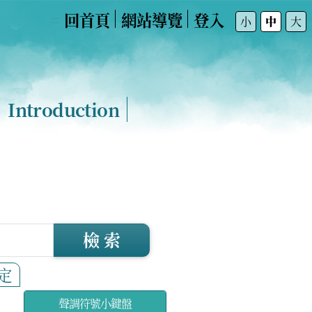
回首頁
網站導覽
登入
:::
小
中
大
Introduction
檢 索
定
聲調符號小鍵盤