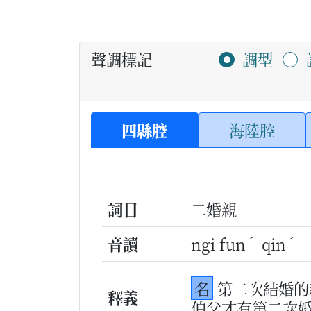
聲調標記
調型
四縣腔
海陸腔
詞目
二婚親
ˊ
ˊ
音讀
ngi fun
qin
名
第二次結婚的
釋義
伯父才有第二次