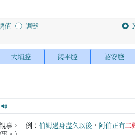
調值
調號
大埔腔
饒平腔
詔安腔
親事。
例：
伯姆
過身
盡久
以後
，
阿伯
正
有
二
婚事。）