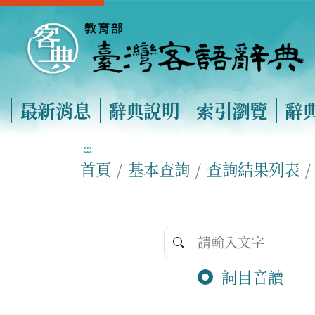
最新消息
辭典說明
索引瀏覽
辭
:::
首頁
基本查詢
查詢結果列表
詞目音讀