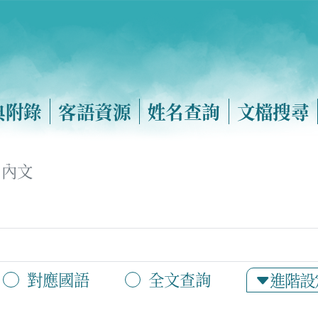
典附錄
客語資源
姓名查詢
文檔搜尋
內文
對應國語
全文查詢
進階設