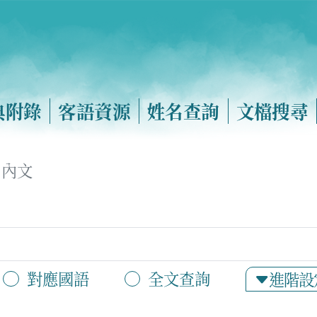
典附錄
客語資源
姓名查詢
文檔搜尋
內文
對應國語
全文查詢
進階設