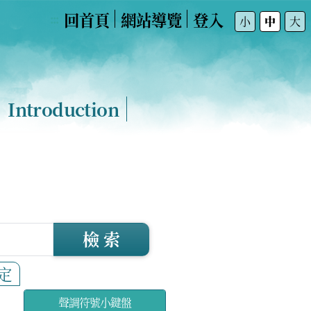
回首頁
網站導覽
登入
:::
小
中
大
Introduction
檢 索
定
聲調符號小鍵盤