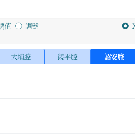
調值
調號
大埔腔
饒平腔
詔安腔