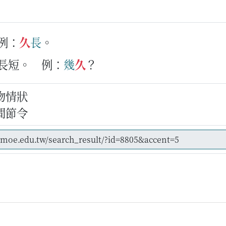
例：
久
長
。
的長短。
例：
幾
久
？
物情狀
間節令