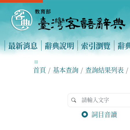
最新消息
辭典說明
索引瀏覽
辭
:::
首頁
基本查詢
查詢結果列表
詞目音讀