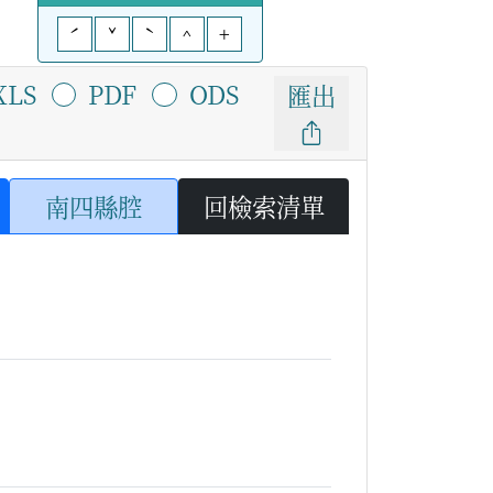
ˊ
ˇ
ˋ
^
+
XLS
PDF
ODS
匯出
南四縣腔
回檢索清單