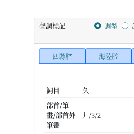
聲調標記
調型
四縣腔
海陸腔
詞目
久
部首/筆
畫/部首外
丿/3/2
筆畫