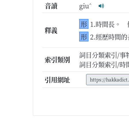
^
音讀
giu
形
1.時間長。
釋義
形
2.經歷時間
詞目分類索引/事
索引類別
詞目分類索引/時
引用網址