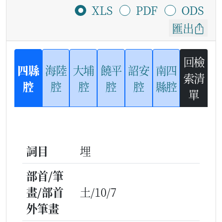
XLS
PDF
ODS
匯出
回檢
四縣
海陸
大埔
饒平
詔安
南四
索清
腔
腔
腔
腔
腔
縣腔
單
詞目
埋
部首/筆
畫/部首
土/10/7
外筆畫