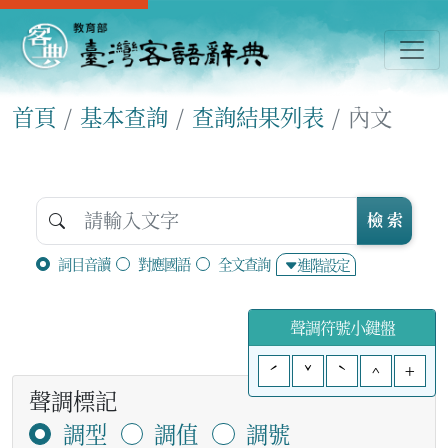
首頁
基本查詢
查詢結果列表
內文
檢 索
詞目音讀
對應國語
全文查詢
進階設定
聲調符號小鍵盤
ˊ
ˇ
ˋ
^
+
聲調標記
調型
調值
調號