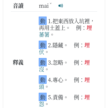
ˇ
音讀
mai
動
1.把東西放入坑裡，
再用土蓋上。
例：
埋
蕃
薯
。
動
2.隱藏。
例：
埋
伏
。
釋義
動
3.忽略。
例：
埋
沒
。
動
4.專心。
例：
埋
頭
。
動
5.責備。
例：
埋
怨
。