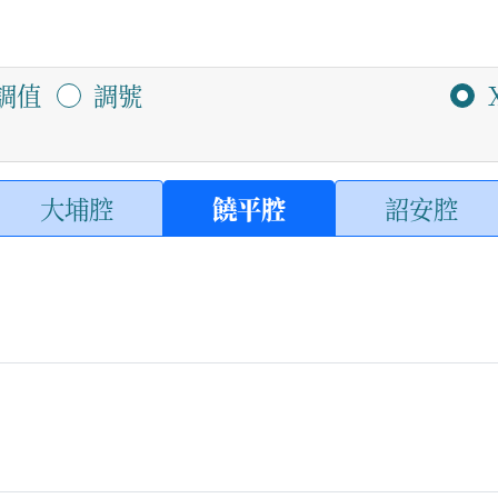
調值
調號
大埔腔
饒平腔
詔安腔