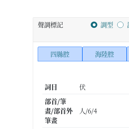
聲調標記
調型
四縣腔
海陸腔
詞目
伏
部首/筆
畫/部首外
人/6/4
筆畫