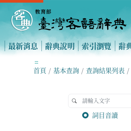
最新消息
辭典說明
索引瀏覽
辭
:::
首頁
基本查詢
查詢結果列表
詞目音讀