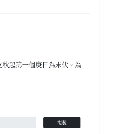
立秋起第一個庚日為末伏。為
複製