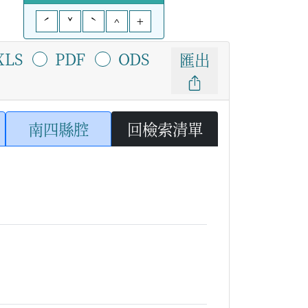
ˊ
ˇ
ˋ
^
+
XLS
PDF
ODS
匯出
南四縣腔
回檢索清單