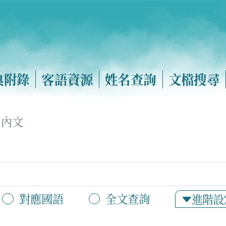
典附錄
客語資源
姓名查詢
文檔搜尋
內文
對應國語
全文查詢
進階設