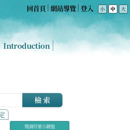
回首頁
網站導覽
登入
:::
小
中
大
Introduction
檢 索
定
聲調符號小鍵盤