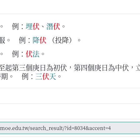
。
例：
埋
伏
、
潛
伏
。
服。
例：
降
伏
（投降）。
。
例：
伏
法
。
夏至起第三個庚日為初伏，第四個庚日為中伏，
時期。
例：
三
伏
天
。
g