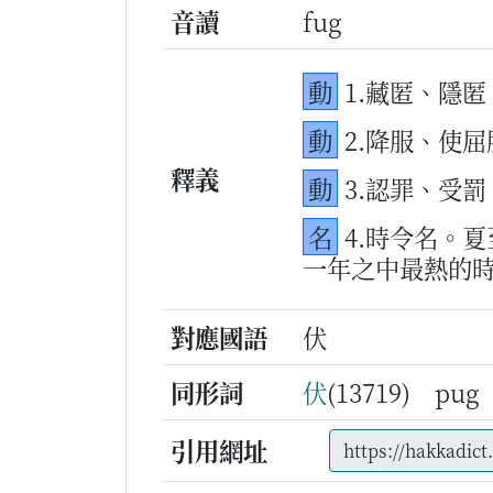
音讀
fug
動
1.藏匿、隱匿
動
2.降服、使屈
釋義
動
3.認罪、受罰
名
4.時令名。
一年之中最熱的
對應國語
伏
同形詞
伏
(13719) pu
引用網址