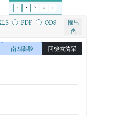
ˊ
ˇ
ˋ
^
+
XLS
PDF
ODS
匯出
南四縣腔
回檢索清單