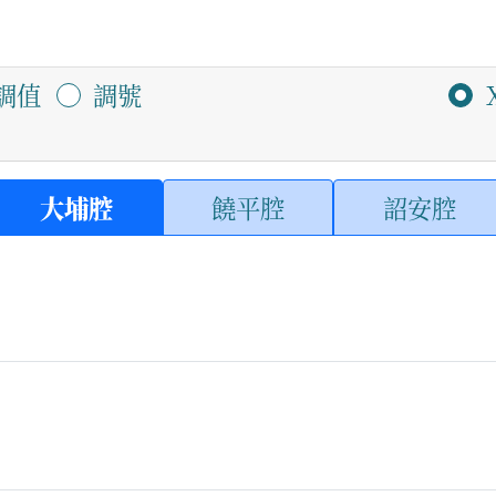
調值
調號
大埔腔
饒平腔
詔安腔