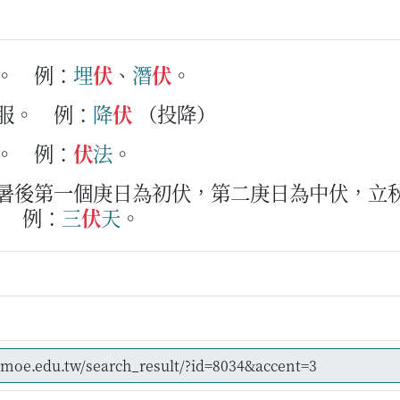
。
例：
埋
伏
、
潛
伏
。
服。
例：
降
伏
（投降）
。
例：
伏
法
。
小暑後第一個庚日為初伏，第二庚日為中伏，立
。
例：
三
伏
天
。
ˋ