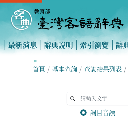
最新消息
辭典說明
索引瀏覽
辭
:::
首頁
基本查詢
查詢結果列表
詞目音讀