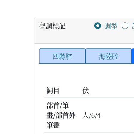
聲調標記
調型
四縣腔
海陸腔
詞目
伏
部首/筆
畫/部首外
人/6/4
筆畫