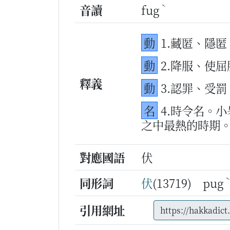
ˋ
音讀
fug
動
1.藏匿、隱匿
動
2.降服、使屈
釋義
動
3.認罪、受罰
名
4.時令名。
之中最熱的時期
對應國語
伏
同形詞
伏
(13719) pug
引用網址