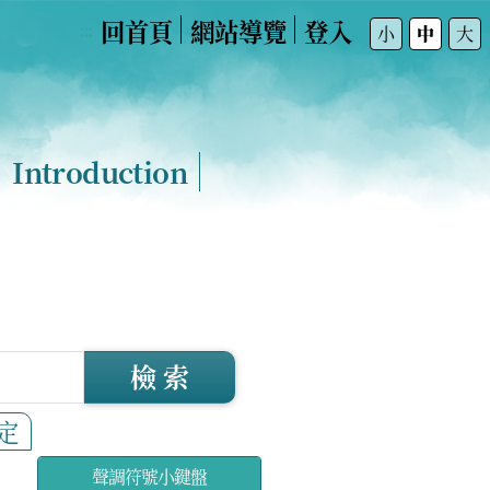
回首頁
網站導覽
登入
:::
小
中
大
Introduction
檢 索
定
聲調符號小鍵盤