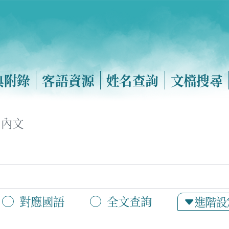
典附錄
客語資源
姓名查詢
文檔搜尋
內文
對應國語
全文查詢
進階設