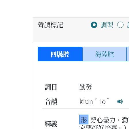
聲調標記
調型
四縣腔
海陸腔
詞目
勤勞
ˇ
ˇ
音讀
kiun
lo
形
勞心盡力，勤
釋義
家要好好培養。