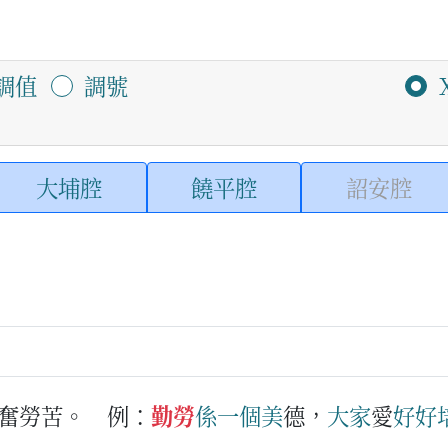
調值
調號
大埔腔
饒平腔
詔安腔
奮勞苦。
例：
勤勞
係
一
個
美
德，
大家
愛
好好
）