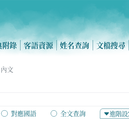
典附錄
客語資源
姓名查詢
文檔搜尋
內文
對應國語
全文查詢
進階設