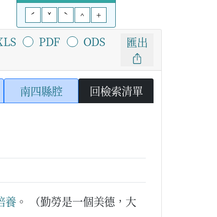
ˊ
ˇ
ˋ
^
+
XLS
PDF
ODS
匯出
南四縣腔
回檢索清單
培養
。
（勤勞是一個美德，大