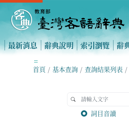
最新消息
辭典說明
索引瀏覽
辭
:::
首頁
基本查詢
查詢結果列表
詞目音讀