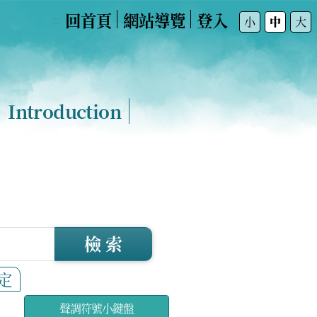
回首頁
網站導覽
登入
:::
小
中
大
Introduction
檢 索
定
聲調符號小鍵盤