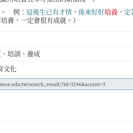
練。
例：
這
後生
已
有
才情
，
係
來
好好
培養
，
定
好培養，一定會很有成就。）
植、培訓、養成
育文化