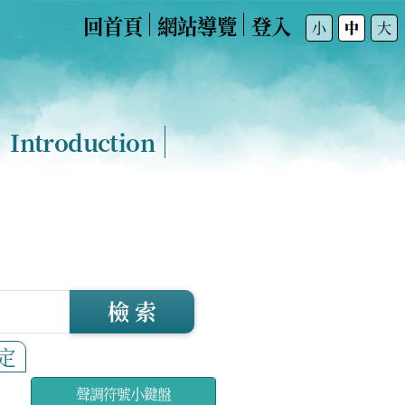
回首頁
網站導覽
登入
:::
小
中
大
Introduction
檢 索
定
聲調符號小鍵盤