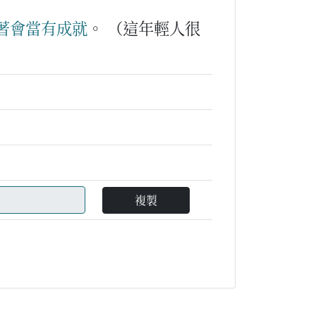
著
會
當
有
成就
。
（這年輕人很
複製