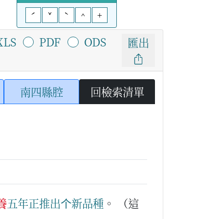
ˊ
ˇ
ˋ
^
+
XLS
PDF
ODS
匯出
南四縣腔
回檢索清單
養
五
年
正
推
出
个
新
品
種
。
（這