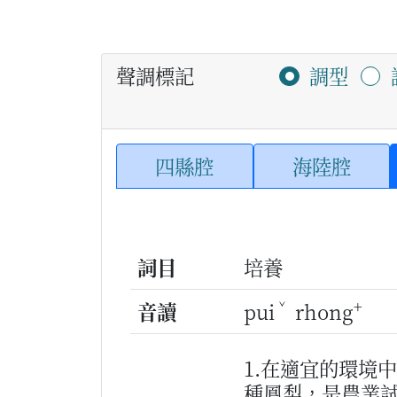
聲調標記
調型
四縣腔
海陸腔
詞目
培養
ˇ
+
音讀
pui
rhong
1.在適宜的環境
種鳳梨，是農業