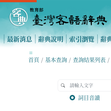
最新消息
辭典說明
索引瀏覽
辭
:::
首頁
基本查詢
查詢結果列表
詞目音讀