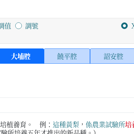
調值
調號
大埔腔
饒平腔
詔安腔
中培植養育。
例：
這
種
黃梨
，
係
農業
試驗
所
培
試驗所培養五年才推出的新品種。）