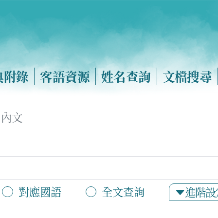
典附錄
客語資源
姓名查詢
文檔搜尋
內文
對應國語
全文查詢
進階設