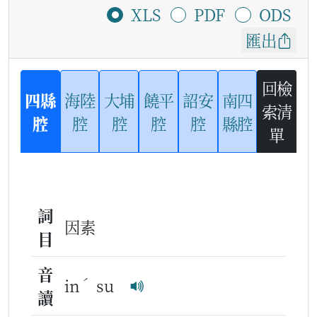
XLS
PDF
ODS
匯出
回檢
四縣
海陸
大埔
饒平
詔安
南四
索清
腔
腔
腔
腔
腔
縣腔
單
詞
因素
目
音
ˊ
in
su
讀