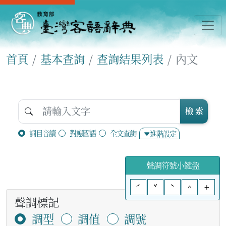
首頁
基本查詢
查詢結果列表
內文
檢 索
詞目音讀
對應國語
全文查詢
進階設定
聲調符號小鍵盤
ˊ
ˇ
ˋ
^
+
聲調標記
調型
調值
調號