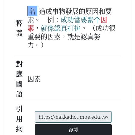
名
造成事物發展的原因和要
素。
例：
成功
當要緊
个
因
釋
素
，
就
係
認真
打拚
。
（成功很
義
重要的因素，就是認真努
力。）
對
應
因素
國
語
引
用
網
複製