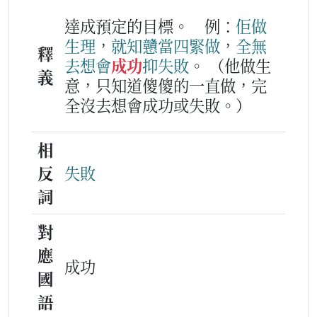
達成預定的目標。
例：
佢
做
生理
，
就
知
戇當
四
緊
做
，
全無
釋
去
想
會
成功
抑
失敗
。
（他做生
義
意，只知道傻傻的一直做，完
全沒去想會成功或失敗。）
相
反
失敗
詞
對
應
成功
國
語