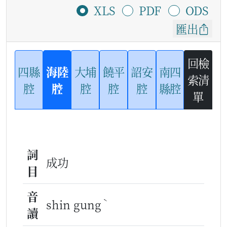
XLS
PDF
ODS
匯出
回檢
四縣
海陸
大埔
饒平
詔安
南四
索清
腔
腔
腔
腔
腔
縣腔
單
詞
成功
目
音
ˋ
shin gung
讀