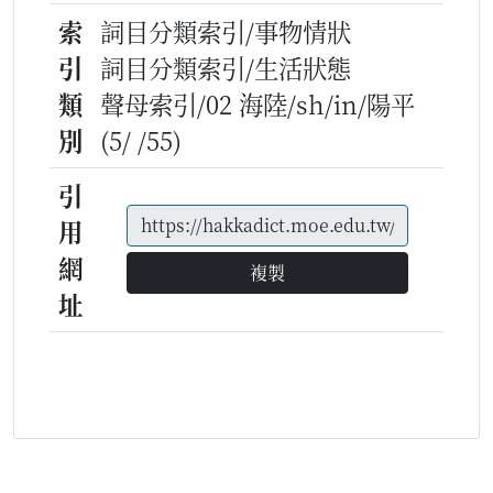
索
詞目分類索引/事物情狀
引
詞目分類索引/生活狀態
類
聲母索引/02 海陸/sh/in/陽平
別
(5/ /55)
引
用
網
複製
址