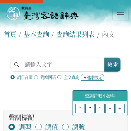
首頁
基本查詢
查詢結果列表
內文
檢 索
詞目音讀
對應國語
全文查詢
進階設定
聲調符號小鍵盤
ˊ
ˇ
ˋ
^
+
聲調標記
調型
調值
調號