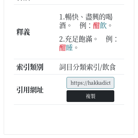
1.暢快、盡興的喝
酒。
例：
酣
飲
。
釋義
2.充足飽滿。
例：
酣
睡
。
索引類別
詞目分類索引/飲食
引用網址
複製