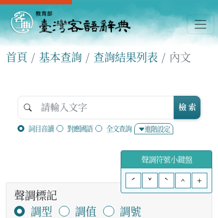
首頁
基本查詢
查詢結果列表
內文
檢 索
詞目音讀
對應國語
全文查詢
進階設定
聲調符號小鍵盤
ˊ
ˇ
ˋ
^
+
聲調標記
調型
調值
調號