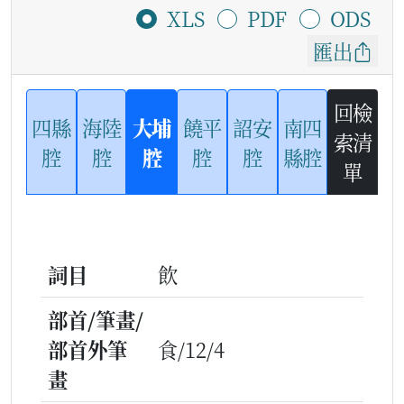
XLS
PDF
ODS
匯出
回檢
四縣
海陸
大埔
饒平
詔安
南四
索清
腔
腔
腔
腔
腔
縣腔
單
詞目
飲
部首/筆畫/
部首外筆
食/12/4
畫