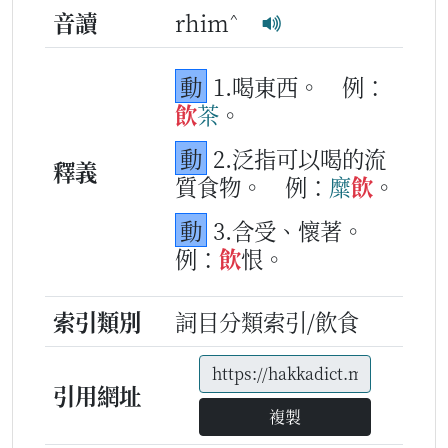
^
音讀
rhim
動
1.喝東西。
例：
飲
茶
。
動
2.泛指可以喝的流
釋義
質食物。
例：
糜
飲
。
動
3.含受、懷著。
例：
飲
恨。
索引類別
詞目分類索引/飲食
引用網址
複製