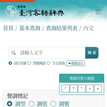
首頁
基本查詢
查詢結果列表
內文
檢 索
詞目音讀
對應國語
全文查詢
進階設定
聲調符號小鍵盤
ˊ
ˇ
ˋ
^
+
聲調標記
調型
調值
調號