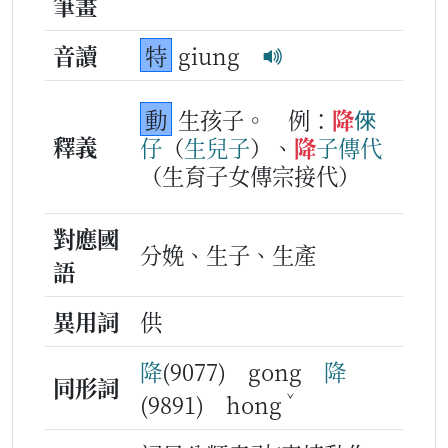
筆畫
音讀
特
giung
動
生孩子。
例：
降
倈
釋義
仔
（
生
兒
子
）、
降
子
傳代
（生育子女傳宗接代）
對應國
分娩、生子、生產
語
異用詞
供
降
(9077) gong
降
同形詞
ˇ
(9891) hong