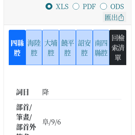
XLS
PDF
ODS
匯出
回檢
四縣
海陸
大埔
饒平
詔安
南四
索清
腔
腔
腔
腔
腔
縣腔
單
詞目
降
部首/
筆畫/
阜/9/6
部首外