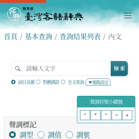
首頁
基本查詢
查詢結果列表
內文
檢 索
詞目音讀
對應國語
全文查詢
進階設定
聲調符號小鍵盤
ˊ
ˇ
ˋ
^
+
聲調標記
調型
調值
調號