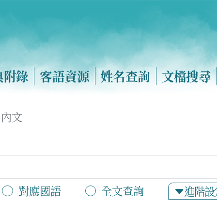
典附錄
客語資源
姓名查詢
文檔搜尋
內文
對應國語
全文查詢
進階設