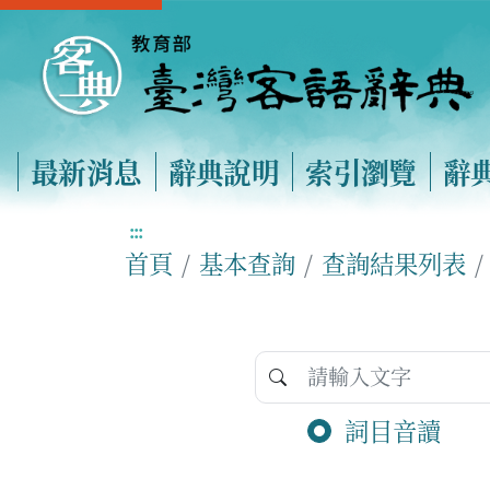
最新消息
辭典說明
索引瀏覽
辭
:::
首頁
基本查詢
查詢結果列表
詞目音讀