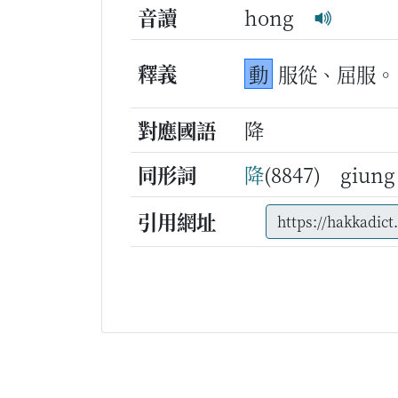
音讀
hong
釋義
動
服從、屈服。
對應國語
降
同形詞
降
(8847) giung
引用網址