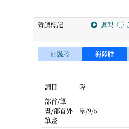
聲調標記
調型
四縣腔
海陸腔
詞目
降
部首/筆
畫/部首外
阜/9/6
筆畫