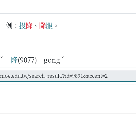
例：
投
降
、
降
服
。
ˇ
ˇ
降
(9077) gong