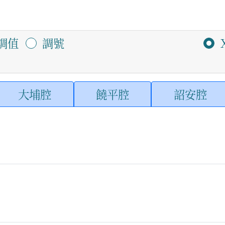
調值
調號
大埔腔
饒平腔
詔安腔