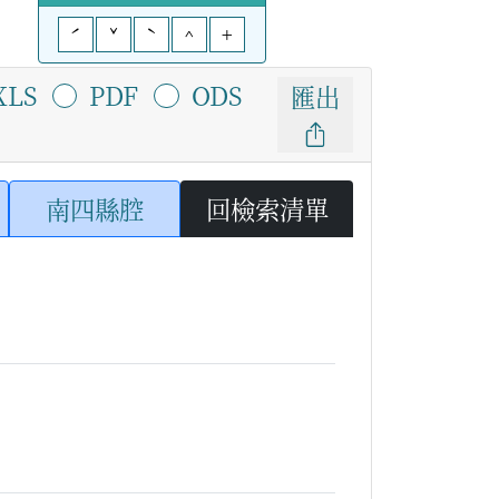
ˊ
ˇ
ˋ
^
+
XLS
PDF
ODS
匯出
南四縣腔
回檢索清單