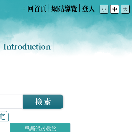
回首頁
網站導覽
登入
:::
小
中
大
Introduction
檢 索
定
聲調符號小鍵盤