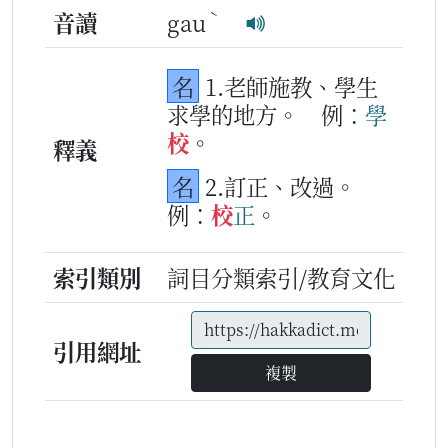
ˋ
音讀
gau
名
1.老師施教、學生
求學的地方。
例：
學
校
。
釋義
名
2.訂正、改過。
例：
校
正
。
索引類別
詞目分類索引/教育文化
引用網址
複製