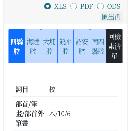
XLS
PDF
ODS
匯出
回檢
四縣
海陸
大埔
饒平
詔安
南四
索清
腔
腔
腔
腔
腔
縣腔
單
詞目
校
部首/筆
畫/部首外
木/10/6
筆畫