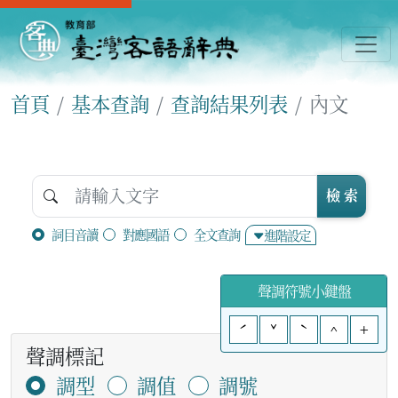
首頁
基本查詢
查詢結果列表
內文
檢 索
詞目音讀
對應國語
全文查詢
進階設定
聲調符號小鍵盤
ˊ
ˇ
ˋ
^
+
聲調標記
調型
調值
調號