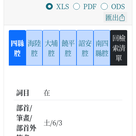
XLS
PDF
ODS
匯出
回檢
四縣
海陸
大埔
饒平
詔安
南四
索清
腔
腔
腔
腔
腔
縣腔
單
詞目
在
部首/
筆畫/
土/6/3
部首外