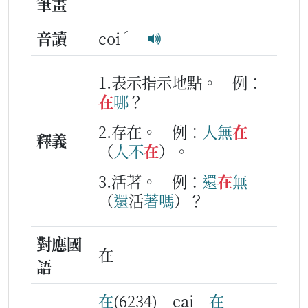
筆畫
ˊ
音讀
coi
1.表示指示地點。
例：
在
哪
？
2.存在。
例：
人
無
在
釋義
（
人
不
在
）。
3.活著。
例：
還
在
無
（
還
活
著
嗎
）？
對應國
在
語
在
(6234) cai
在