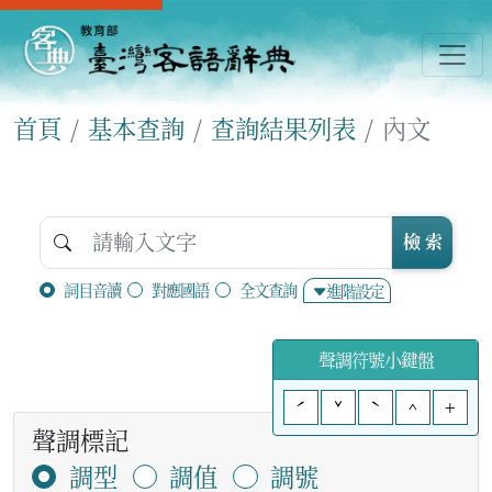
首頁
基本查詢
查詢結果列表
內文
檢 索
詞目音讀
對應國語
全文查詢
進階設定
聲調符號小鍵盤
ˊ
ˇ
ˋ
^
+
聲調標記
調型
調值
調號